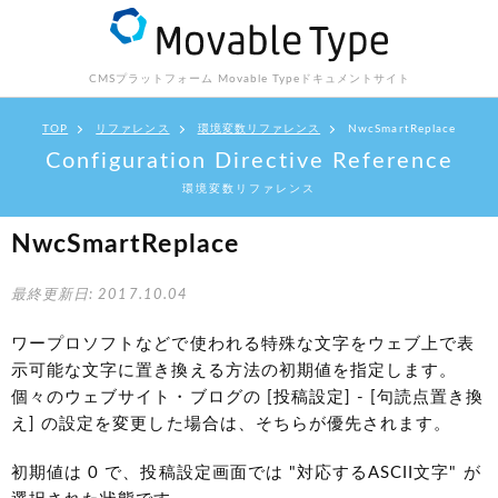
CMSプラットフォーム Movable Type
ドキュメントサイト
TOP
リファレンス
環境変数リファレンス
NwcSmartReplace
Configuration Directive Reference
環境変数リファレンス
NwcSmartReplace
最終更新日: 2017.10.04
ワープロソフトなどで使われる特殊な文字をウェブ上で表
示可能な文字に置き換える方法の初期値を指定します。
個々のウェブサイト・ブログの [投稿設定] - [句読点置き換
え] の設定を変更した場合は、そちらが優先されます。
初期値は 0 で、投稿設定画面では "対応するASCII文字" が