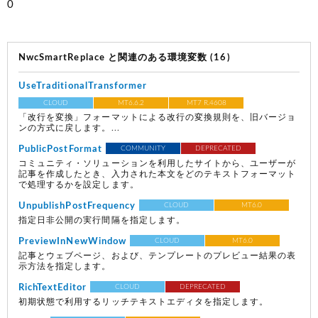
0
NwcSmartReplace と関連のある環境変数 (16)
UseTraditionalTransformer
CLOUD
MT6.6.2
MT7 R.4608
「改行を変換」フォーマットによる改行の変換規則を、旧バージョ
ンの方式に戻します。...
PublicPostFormat
COMMUNITY
DEPRECATED
コミュニティ・ソリューションを利用したサイトから、ユーザーが
記事を作成したとき、入力された本文をどのテキストフォーマット
で処理するかを設定します。
UnpublishPostFrequency
CLOUD
MT6.0
指定日非公開の実行間隔を指定します。
PreviewInNewWindow
CLOUD
MT6.0
記事とウェブページ、および、テンプレートのプレビュー結果の表
示方法を指定します。
RichTextEditor
CLOUD
DEPRECATED
初期状態で利用するリッチテキストエディタを指定します。