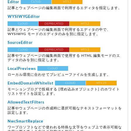
Editor
CLOUD
MT5.2
記事とウェブページの編集画面で利用するエディタを指定します。
WYSIWYGEditor
CLOUD
DEPRECATED
MT5.2
記事とウェブページの編集画面で利用するエディタの中で、
WYSIWYG モードのエディタのみを別に指定します。
SourceEditor
CLOUD
DEPRECATED
MT5.2
記事やウェブページの編集画面で使用する HTML 編集モードのエ
ディタのみを別に指定します。
LocalPreviews
CLOUD
ローカル環境に合わせてプレビューファイルを生成します。
EmbedDomainWhitelist
CLOUD
MT4.25
モーションブログで投稿する [埋め込みオブジェクト] のホワイト
リストサイトを設定します。
AllowedTextFilters
記事やウェブページの作成時に選択可能なテキストフォーマットを
設定します。
NwcSmartReplace
ワープロソフトなどで使われる特殊な文字をウェブ上で表示可能な