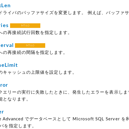
xLen
ドライバのバッファサイズを変更します。 例えば、バッファサイ
ies
MT6.0
への再接続試行回数を指定します。
erval
MT6.0
への再接続の間隔を指定します。
heLimit
のキャッシュの上限値を設定します。
ror
クエリーの実行に失敗したときに、発生したエラーを表示しま
能となります。
er
ype Advanced でデータベースとして Microsoft SQL Serve
イバを指定します。