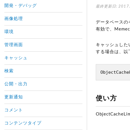
開発・デバッグ
最終更新日: 2017.
画像処理
データベースの
有効で、Meme
環境
管理画面
キャッシュした
する場合は、以
キャッシュ
検索
ObjectCache
公開・出力
更新通知
使い方
コメント
ObjectCacheLi
コンテンツタイプ