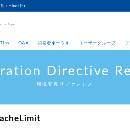
運営：Mixed社）
le Type
Tips
Q&A
開発者ポータル
ユーザーグループ
ブ
ration Directive R
環境変数リファレンス
acheLimit