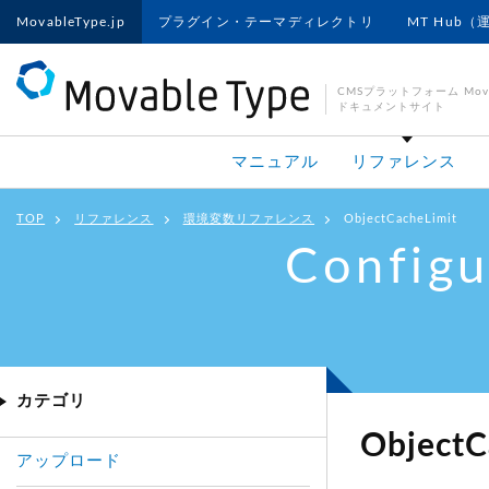
MovableType.jp
プラグイン・テーマディレクトリ
MT Hub（
CMSプラットフォーム Movab
ドキュメントサイト
マニュアル
リファレンス
TOP
リファレンス
環境変数リファレンス
ObjectCacheLimit
Configu
カテゴリ
ObjectC
アップロード