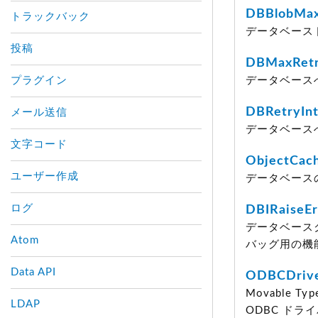
DBBlobMa
トラックバック
データベース
投稿
DBMaxRetr
プラグイン
データベース
DBRetryInt
メール送信
データベース
文字コード
ObjectCac
ユーザー作成
データベース
ログ
DBIRaiseEr
データベース
Atom
バッグ用の機
Data API
ODBCDriv
Movable T
LDAP
ODBC ドラ