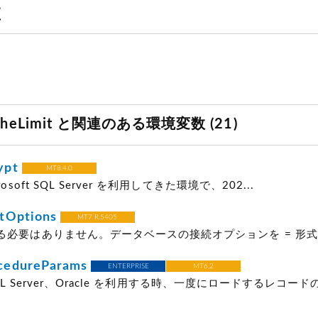
値
acheLimit と関連のある環境変数 (21)
ypt
MT8.4.0
osoft SQL Server を利用してきた環境で、202...
tOptions
MT7 R.5405
る必要はありません。データベースの接続オプションを = 形式で
edureParams
ENTERPRISE
MT6.2
t SQL Server、Oracle を利用する時、一度にロードするレコ