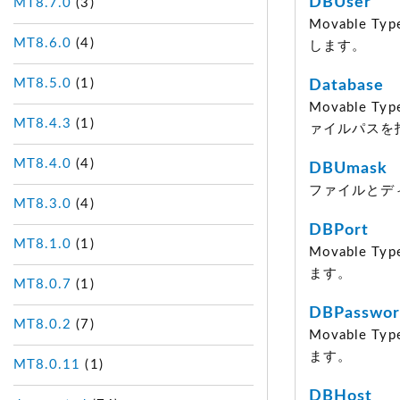
DBUser
MT8.7.0
(3)
Movable
MT8.6.0
(4)
します。
MT8.5.0
(1)
Database
Movable
MT8.4.3
(1)
ァイルパスを
MT8.4.0
(4)
DBUmask
ファイルとデ
MT8.3.0
(4)
DBPort
MT8.1.0
(1)
Movable
ます。
MT8.0.7
(1)
DBPasswo
MT8.0.2
(7)
Movable
ます。
MT8.0.11
(1)
DBHost