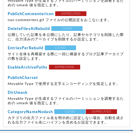
Movable Type が生成するファイルのパーミッションを調整するた
めの umask 値を指定します。
PublishCommenterIcon
DEPRECATED
nav-commenters.gif ファイルの公開設定をおこないます。
DeleteFilesAtRebuild
CLOUD
公開していた記事を未公開にしたり、記事やカテゴリを削除した際
に、出力済みのアーカイブを削除するか設定します。
EntriesPerRebuild
CLOUD
サイト全体を再構築する際に一回に構築するブログ記事アーカイブ
の数を設定します。
EnableArchivePaths
DEPRECATED
PublishCharset
Movable Type で使用する文字エンコーディングを指定します。
DirUmask
Movable Type が生成するファイルのパーミッションを調整するた
めの umask 値を指定します。
CategoryNameNodash
CLOUD
DEPRECATED
カテゴリの出力ファイル名を明示的に設定しない場合、自動生成さ
れる出力ファイル名にハイフンを含めるか設定できます。