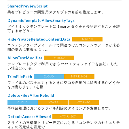
SharedPreviewScript
共有プレビューの閲覧用スクリプトの名前を指定します。...
DynamicTemplateAllowSmartyTags
ダイナミックテンプレートに Smarty タグを直接記述することを許
可するかどう...
HidePrivateRelatedContentData
MT8.6.0
コンテンツタイプフィールドで関連づけたコンテンツデータが未公
開の場合に非表示にし...
AllowTestModifier
MT8.5.0
テンプレートタグで利用できる test モディファイアを無効にした
い場合は0、有...
TrimFilePath
CLOUD
MT7 R.5403
ファイルのパスを出力するときに空白を自動的に除去するかどうか
を指定します。1を指...
DeleteFilesAfterRebuild
CLOUD
MT6.7.9
MT7 R.4901
再構築処理におけるファイル削除のタイミングを変更します。
DefaultAccessAllowed
MT7 R.4207
各サイトの再構築トリガー設定における「コンテンツのセキュリテ
ィ」の既定値を設定で...