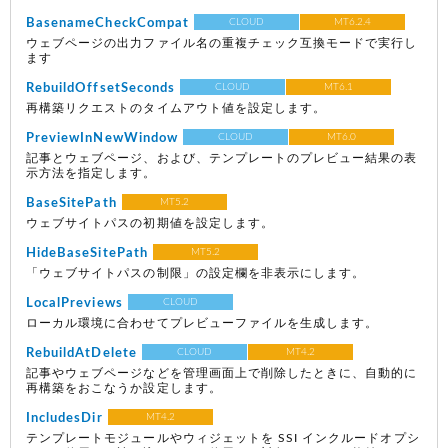
BasenameCheckCompat
CLOUD
MT6.2.4
ウェブページの出力ファイル名の重複チェック互換モードで実行し
ます
RebuildOffsetSeconds
CLOUD
MT6.1
再構築リクエストのタイムアウト値を設定します。
PreviewInNewWindow
CLOUD
MT6.0
記事とウェブページ、および、テンプレートのプレビュー結果の表
示方法を指定します。
BaseSitePath
MT5.2
ウェブサイトパスの初期値を設定します。
HideBaseSitePath
MT5.2
「ウェブサイトパスの制限」の設定欄を非表示にします。
LocalPreviews
CLOUD
ローカル環境に合わせてプレビューファイルを生成します。
RebuildAtDelete
CLOUD
MT4.2
記事やウェブページなどを管理画面上で削除したときに、自動的に
再構築をおこなうか設定します。
IncludesDir
MT4.2
テンプレートモジュールやウィジェットを SSI インクルードオプシ