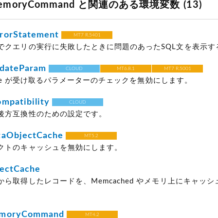
MemoryCommand と関連のある環境変数 (13)
rorStatement
MT7 R.5401
でクエリの実行に失敗したときに問題のあったSQL文を表示する
idateParam
CLOUD
MT6.8.1
MT7 R.5001
 Type が受け取るパラメーターのチェックを無効にします。
mpatibility
CLOUD
後方互換性のための設定です。
taObjectCache
MT5.2
クトのキャッシュを無効にします。
jectCache
ら取得したレコードを、Memcached やメモリ上にキャッ
emoryCommand
MT4.2