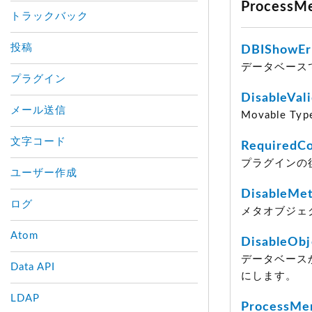
Process
トラックバック
投稿
DBIShowEr
データベース
プラグイン
DisableVal
メール送信
Movable
文字コード
RequiredCo
プラグインの
ユーザー作成
DisableMe
ログ
メタオブジェ
Atom
DisableOb
データベースか
Data API
にします。
LDAP
ProcessM