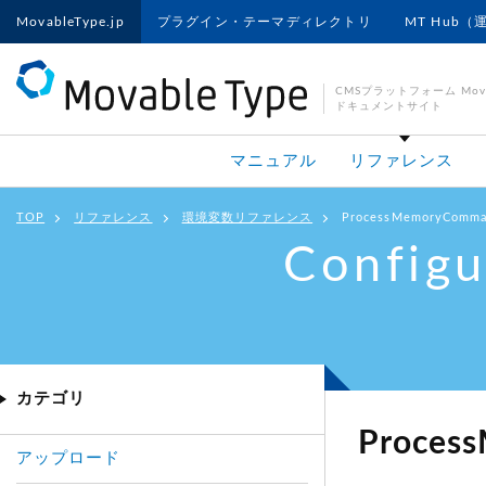
MovableType.jp
プラグイン・テーマディレクトリ
MT Hub（
CMSプラットフォーム Movab
ドキュメントサイト
マニュアル
リファレンス
TOP
リファレンス
環境変数リファレンス
ProcessMemoryComm
Configu
カテゴリ
Proces
アップロード