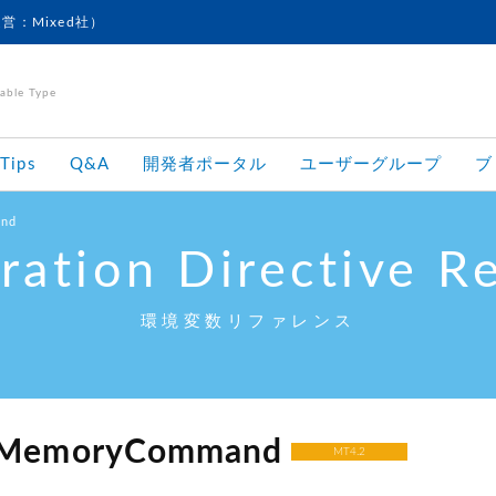
運営：Mixed社）
le Type
Tips
Q&A
開発者ポータル
ユーザーグループ
ブ
and
ration Directive R
環境変数リファレンス
sMemoryCommand
MT4.2