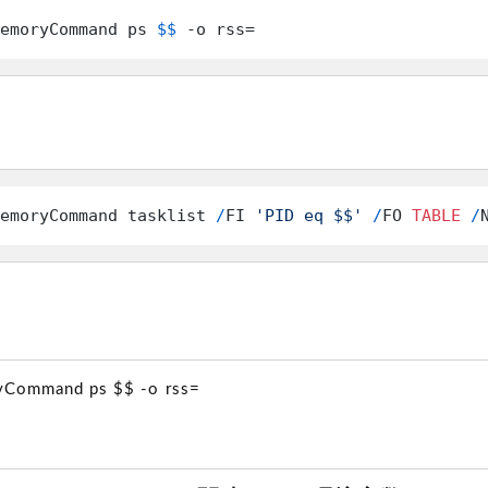
emoryCommand ps 
$$
 -o rss=
emoryCommand tasklist 
/
FI 
'PID eq $$'
/
FO 
TABLE
/
Command ps $$ -o rss=