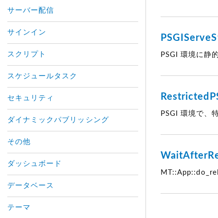
サーバー配信
サインイン
PSGIServeSt
スクリプト
PSGI 環境に静
スケジュールタスク
Restricted
セキュリティ
PSGI 環境
ダイナミックパブリッシング
その他
WaitAfterR
ダッシュボード
MT::App::
データベース
テーマ