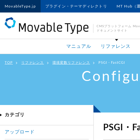
MovableType.jp
プラグイン・テーマディレクトリ
MT Hub（
CMSプラットフォーム Movab
ドキュメントサイト
マニュアル
リファレンス
TOP
リファレンス
環境変数リファレンス
PSGI・FastCGI
Configu
カテゴリ
PSGI・F
アップロード