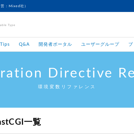
運営：Mixed社）
le Type
Tips
Q&A
開発者ポータル
ユーザーグループ
ブ
ration Directive R
環境変数リファレンス
astCGI一覧