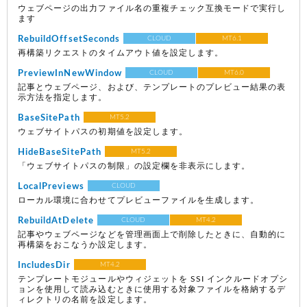
ウェブページの出力ファイル名の重複チェック互換モードで実行し
ます
RebuildOffsetSeconds
CLOUD
MT6.1
再構築リクエストのタイムアウト値を設定します。
PreviewInNewWindow
CLOUD
MT6.0
記事とウェブページ、および、テンプレートのプレビュー結果の表
示方法を指定します。
BaseSitePath
MT5.2
ウェブサイトパスの初期値を設定します。
HideBaseSitePath
MT5.2
「ウェブサイトパスの制限」の設定欄を非表示にします。
LocalPreviews
CLOUD
ローカル環境に合わせてプレビューファイルを生成します。
RebuildAtDelete
CLOUD
MT4.2
記事やウェブページなどを管理画面上で削除したときに、自動的に
再構築をおこなうか設定します。
IncludesDir
MT4.2
テンプレートモジュールやウィジェットを SSI インクルードオプシ
ョンを使用して読み込むときに使用する対象ファイルを格納するデ
ィレクトリの名前を設定します。