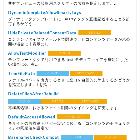
共有プレビューの閲覧用スクリプトの名前を指定します。...
DynamicTemplateAllowSmartyTags
ダイナミックテンプレートに Smarty タグを直接記述することを許
可するかどう...
HidePrivateRelatedContentData
MT8.6.0
コンテンツタイプフィールドで関連づけたコンテンツデータが未公
開の場合に非表示にし...
AllowTestModifier
MT8.5.0
テンプレートタグで利用できる test モディファイアを無効にした
い場合は0、有...
TrimFilePath
CLOUD
MT7 R.5403
ファイルのパスを出力するときに空白を自動的に除去するかどうか
を指定します。1を指...
DeleteFilesAfterRebuild
CLOUD
MT6.7.9
MT7 R.4901
再構築処理におけるファイル削除のタイミングを変更します。
DefaultAccessAllowed
MT7 R.4207
各サイトの再構築トリガー設定における「コンテンツのセキュリテ
ィ」の既定値を設定で...
BasenameCheckCompat
CLOUD
MT6.2.4