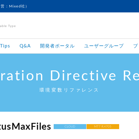
運営：Mixed社）
le Type
Tips
Q&A
開発者ポータル
ユーザーグループ
ブ
ration Directive R
環境変数リファレンス
tusMaxFiles
CLOUD
MT7 R.4705