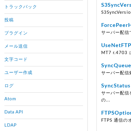
S3SyncVer
トラックバック
S3SyncVe
投稿
ForcePeer
サーバー配信
プラグイン
UseNetFTP
メール送信
MT7 r.47
文字コード
SyncQueue
ユーザー作成
サーバー配信
SyncStatus
ログ
サーバー配信
Atom
の...
Data API
FTPSOptio
FTPS 通信
LDAP