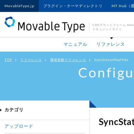
MovableType.jp
プラグイン・テーマディレクトリ
MT Hub（
CMSプラットフォーム Movab
ドキュメントサイト
マニュアル
リファレンス
TOP
リファレンス
環境変数リファレンス
SyncStatusMaxFiles
Configu
カテゴリ
SyncSta
アップロード