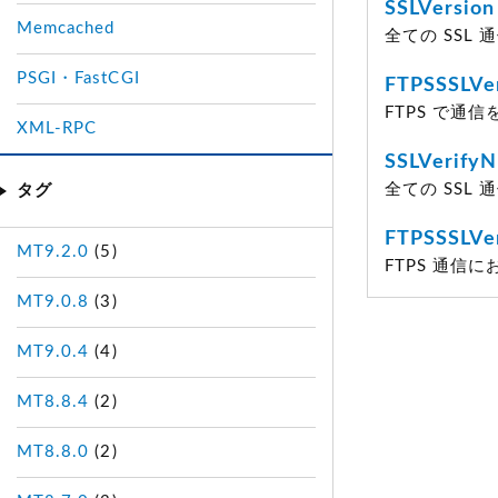
SSLVersion
Memcached
全ての SSL
PSGI・FastCGI
FTPSSSLVe
FTPS で通
XML-RPC
SSLVerify
全ての SSL
タグ
FTPSSSLVe
MT9.2.0
(5)
FTPS 通信
MT9.0.8
(3)
MT9.0.4
(4)
MT8.8.4
(2)
MT8.8.0
(2)