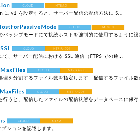
sion
CLOUD
MT8.4.0
rsion に v1 を設定すると、サーバー配信の配信方法に S...
HostForPassiveMode
CLOUD
MT8.3.0
でパッシブモードにて接続ホストを強制的に使用するように設定で
SSL
CLOUD
MT7 R.4704
03 にて、サーバー配信における SSL 通信（FTPS での通...
MaxFiles
CLOUD
MT7 R.4903
処理を分割するファイル数を指定します。配信するファイル数が指
MaxFiles
CLOUD
MT7 R.4705
を行うと、配信したファイルの配信状態をデータベースに保存
ns
CLOUD
MT6.2
のオプションを記述します。