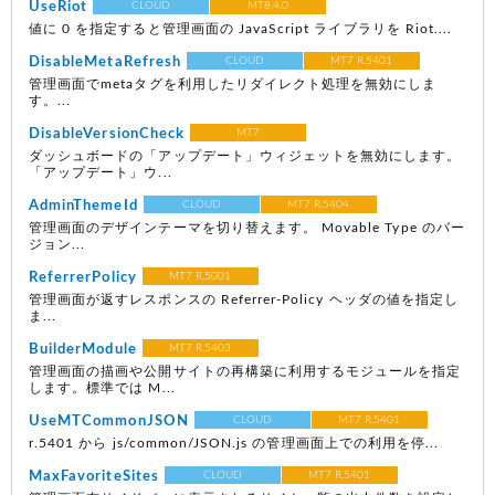
UseRiot
CLOUD
MT8.4.0
値に 0 を指定すると管理画面の JavaScript ライブラリを Riot....
DisableMetaRefresh
CLOUD
MT7 R.5401
管理画面でmetaタグを利用したリダイレクト処理を無効にしま
す。...
DisableVersionCheck
MT7
ダッシュボードの「アップデート」ウィジェットを無効にします。
「アップデート」ウ...
AdminThemeId
CLOUD
MT7 R.5404
管理画面のデザインテーマを切り替えます。 Movable Type のバー
ジョン...
ReferrerPolicy
MT7 R.5001
管理画面が返すレスポンスの Referrer-Policy ヘッダの値を指定し
ま...
BuilderModule
MT7 R.5403
管理画面の描画や公開サイトの再構築に利用するモジュールを指定
します。標準では M...
UseMTCommonJSON
CLOUD
MT7 R.5401
r.5401 から js/common/JSON.js の管理画面上での利用を停...
MaxFavoriteSites
CLOUD
MT7 R.5401