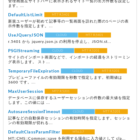
管理画面左サイドバーに表示されるサイト一覧の出力件数を設定し
ます。...
DefaultListLimit
MT7 R.5401
新規ユーザーが初めて記事等の一覧画面を訪れた際の1ページの表
示件数を指定します。...
UseJQueryJSON
CLOUD
MT7 R.5401
r.5401 から jquery.json.js の利用を停止し、JSON.st...
PSGIStreaming
CLOUD
MT7 R.5201
サイトのインポート画面などで、インポートの経過をストリーミン
グ表示します。 スト...
TemporaryFileExpiration
CLOUD
MT7 R.5201
プレビューファイルの有効期限を秒数で指定します。初期値は
3600 です。...
MaxUserSession
MT7 R.5201
データベースに保存するユーザーセッションの件数の最大値を指定
します。この値には ...
AutosaveSessionTimeout
CLOUD
MT7 R.5201
記事などの自動保存セッションの有効時間を指定します。セッショ
ンの有効期限が切れる...
DefaultClassParamFilter
MT6.3.7
MT::CMS::Common::save を利用する場合に入力値として cla...