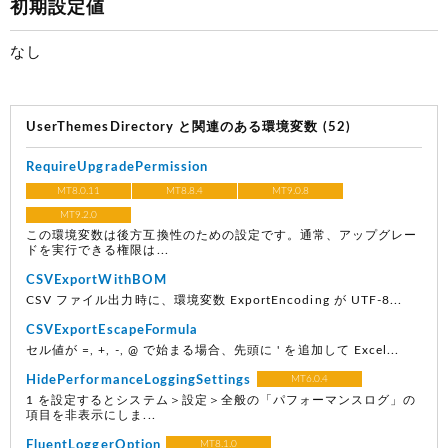
初期設定値
なし
UserThemesDirectory と関連のある環境変数 (52)
RequireUpgradePermission
MT8.0.11
MT8.8.4
MT9.0.8
MT9.2.0
この環境変数は後方互換性のための設定です。通常、アップグレー
ドを実行できる権限は...
CSVExportWithBOM
CSV ファイル出力時に、環境変数 ExportEncoding が UTF-8...
CSVExportEscapeFormula
セル値が =, +, -, @ で始まる場合、先頭に ' を追加して Excel...
HidePerformanceLoggingSettings
MT6.0.4
1 を設定するとシステム＞設定＞全般の「パフォーマンスログ」の
項目を非表示にしま...
FluentLoggerOption
MT8.1.0