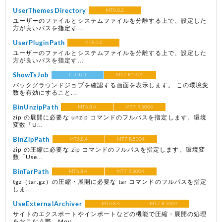
UserThemesDirectory
MT8.0.2
ユーザーのファイルとシステムファイルを分離する上で、設定した
方が良いパスを指定す...
UserPluginPath
MT8.0.2
ユーザーのファイルとシステムファイルを分離する上で、設定した
方が良いパスを指定す...
ShowTsJob
CLOUD
MT7 R.5405
バックグラウンドジョブを確認する画面を表示します。 この環境変
数を有効にすること...
BinUnzipPath
MT6.8.4
MT7 R.5004
zip の展開に必要な unzip コマンドのフルパスを指定します。環境
変数「U...
BinZipPath
MT6.8.4
MT7 R.5004
zip の圧縮に必要な zip コマンドのフルパスを指定します。環境変
数「Use...
BinTarPath
MT6.8.4
MT7 R.5004
tgz（tar.gz）の圧縮・展開に必要な tar コマンドのフルパスを指定
しま...
UseExternalArchiver
MT6.8.4
MT7 R.5004
サイトのエクスポートやインポートなどの機能で圧縮・展開の処理
をおこなう際、Mov...