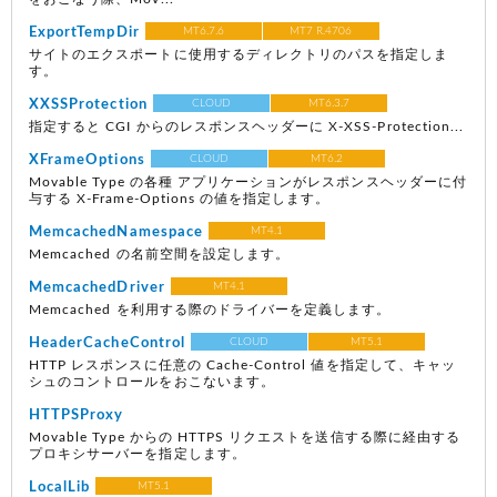
ExportTempDir
MT6.7.6
MT7 R.4706
サイトのエクスポートに使用するディレクトリのパスを指定しま
す。
XXSSProtection
CLOUD
MT6.3.7
指定すると CGI からのレスポンスヘッダーに X-XSS-Protection...
XFrameOptions
CLOUD
MT6.2
Movable Type の各種 アプリケーションがレスポンスヘッダーに付
与する X-Frame-Options の値を指定します。
MemcachedNamespace
MT4.1
Memcached の名前空間を設定します。
MemcachedDriver
MT4.1
Memcached を利用する際のドライバーを定義します。
HeaderCacheControl
CLOUD
MT5.1
HTTP レスポンスに任意の Cache-Control 値を指定して、キャッ
シュのコントロールをおこないます。
HTTPSProxy
Movable Type からの HTTPS リクエストを送信する際に経由する
プロキシサーバーを指定します。
LocalLib
MT5.1