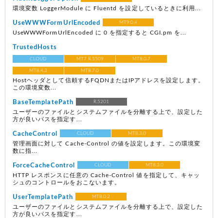
環境変数 LoggerModule に Fluentd を設定しているときに利用...
UseWWWFormUrlEncoded
MT9.0.4
UseWWWFormUrlEncoded に 0 を指定すると CGI.pm を...
TrustedHosts
CLOUD
MT7 R.5509
MT8.0.7
MT8.4.3
MT8.7.0
Hostヘッダとして信頼するFQDNまたはIPアドレスを設定します。
この環境変数...
BaseTemplatePath
R.5201
ユーザーのファイルとシステムファイルを分離する上で、設定した
方が良いパスを指定す...
CacheControl
CLOUD
MT8.3.0
管理画面に対して Cache-Control の値を設定します。この環境変
数に指...
ForceCacheControl
CLOUD
MT8.3.0
HTTP レスポンスに任意の Cache-Control 値を指定して、キャッ
シュのコントロールをおこないます。
UserTemplatePath
MT8.0.2
ユーザーのファイルとシステムファイルを分離する上で、設定した
方が良いパスを指定す...