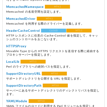
MemcachedNamespace
MT4.1
Memcached の名前空間を設定します。
MemcachedDriver
MT4.1
Memcached を利用する際のドライバーを定義します。
HeaderCacheControl
CLOUD
MT5.1
HTTP レスポンスに任意の Cache-Control 値を指定して、キャッ
シュのコントロールをおこないます。
HTTPSProxy
Movable Type からの HTTPS リクエストを送信する際に経由する
プロキシサーバーを指定します。
LocalLib
MT5.1
Perl のライブラリへの絶対パスを指定します。
SupportDirectoryURL
MT5.0
サポートディレクトリを公開する URL を指定します。
SupportDirectoryPath
MT5.0
サーバーにあるサポートディレクトリのディレクトリパスを指定し
ます。
YAMLModule
MT5.0
YAML ファイルのロードに利用する Perl モジュールを指定しま