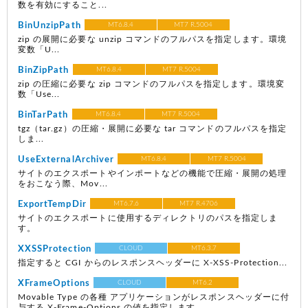
数を有効にすること...
BinUnzipPath
MT6.8.4
MT7 R.5004
zip の展開に必要な unzip コマンドのフルパスを指定します。環境
変数「U...
BinZipPath
MT6.8.4
MT7 R.5004
zip の圧縮に必要な zip コマンドのフルパスを指定します。環境変
数「Use...
BinTarPath
MT6.8.4
MT7 R.5004
tgz（tar.gz）の圧縮・展開に必要な tar コマンドのフルパスを指定
しま...
UseExternalArchiver
MT6.8.4
MT7 R.5004
サイトのエクスポートやインポートなどの機能で圧縮・展開の処理
をおこなう際、Mov...
ExportTempDir
MT6.7.6
MT7 R.4706
サイトのエクスポートに使用するディレクトリのパスを指定しま
す。
XXSSProtection
CLOUD
MT6.3.7
指定すると CGI からのレスポンスヘッダーに X-XSS-Protection...
XFrameOptions
CLOUD
MT6.2
Movable Type の各種 アプリケーションがレスポンスヘッダーに付
与する X-Frame-Options の値を指定します。