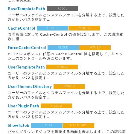
この環境変数...
BaseTemplatePath
R.5201
ユーザーのファイルとシステムファイルを分離する上で、設定した
方が良いパスを指定す...
CacheControl
CLOUD
MT8.3.0
管理画面に対して Cache-Control の値を設定します。この環境変
数に指...
ForceCacheControl
CLOUD
MT8.3.0
HTTP レスポンスに任意の Cache-Control 値を指定して、キャッ
シュのコントロールをおこないます。
UserTemplatePath
MT8.0.2
ユーザーのファイルとシステムファイルを分離する上で、設定した
方が良いパスを指定す...
UserThemesDirectory
MT8.0.2
ユーザーのファイルとシステムファイルを分離する上で、設定した
方が良いパスを指定す...
UserPluginPath
MT8.0.2
ユーザーのファイルとシステムファイルを分離する上で、設定した
方が良いパスを指定す...
ShowTsJob
CLOUD
MT7 R.5405
バックグラウンドジョブを確認する画面を表示します。 この環境変