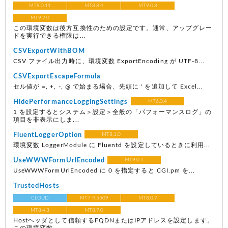
MT8.0.11
MT8.8.4
MT9.0.8
MT9.2.0
この環境変数は後方互換性のための設定です。通常、アップグレー
ドを実行できる権限は...
CSVExportWithBOM
CSV ファイル出力時に、環境変数 ExportEncoding が UTF-8...
CSVExportEscapeFormula
セル値が =, +, -, @ で始まる場合、先頭に ' を追加して Excel...
HidePerformanceLoggingSettings
MT6.0.4
1 を設定するとシステム＞設定＞全般の「パフォーマンスログ」の
項目を非表示にしま...
FluentLoggerOption
MT8.1.0
環境変数 LoggerModule に Fluentd を設定しているときに利用...
UseWWWFormUrlEncoded
MT9.0.4
UseWWWFormUrlEncoded に 0 を指定すると CGI.pm を...
TrustedHosts
CLOUD
MT7 R.5509
MT8.0.7
MT8.4.3
MT8.7.0
Hostヘッダとして信頼するFQDNまたはIPアドレスを設定します。