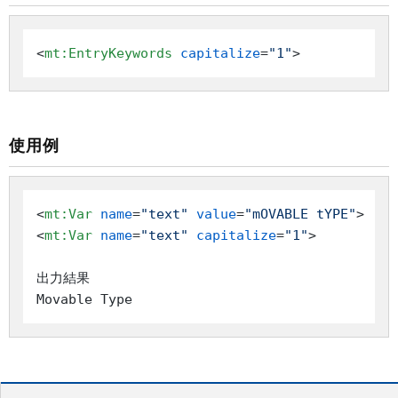
<
mt:EntryKeywords
capitalize
=
"1"
>
使用例
<
mt:Var
name
=
"text"
value
=
"mOVABLE tYPE"
>
<
mt:Var
name
=
"text"
capitalize
=
"1"
>
出力結果

Movable Type