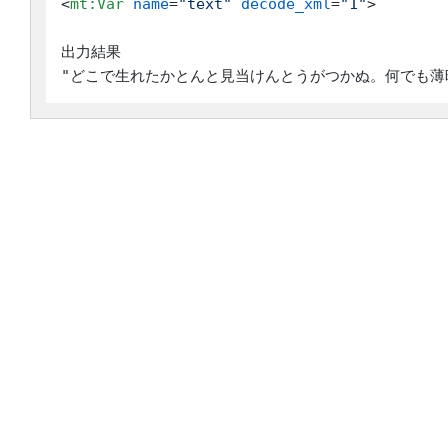
<
mt:Var
name
=
"text"
decode_xml
=
"1"
>
出力結果
