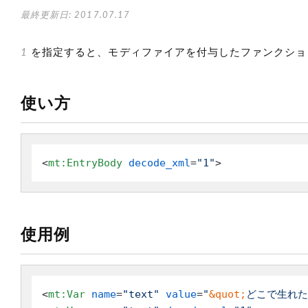
最終更新日: 2017.07.17
1
を指定すると、モディファイアを付与したファンクション
使い方
<
mt:EntryBody
decode_xml
=
"1"
>
使用例
<
mt:Var
name
=
"text"
value
=
"
&quot;
どこで生れた