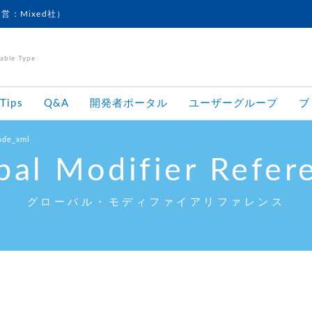
運営：Mixed社）
le Type
Tips
Q&A
開発者ポータル
ユーザーグループ
ブ
ode_xml
bal Modifier Refer
グローバル・モディファイアリファレンス