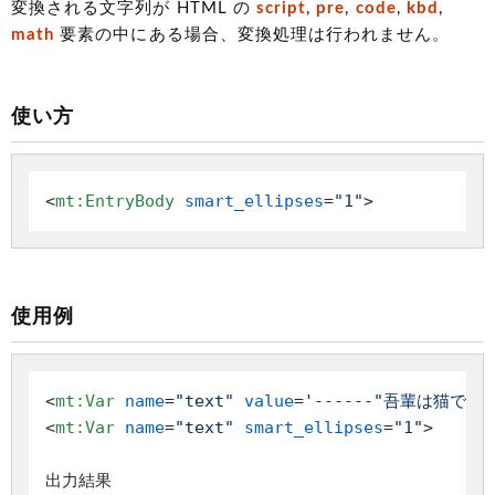
変換される文字列が HTML の
script
,
pre
,
code
,
kbd
,
math
要素の中にある場合、変換処理は行われません。
使い方
<
mt:EntryBody
smart_ellipses
=
"1"
>
使用例
<
mt:Var
name
=
"text"
value
=
'------"吾輩は猫であ
<
mt:Var
name
=
"text"
smart_ellipses
=
"1"
>
出力結果
