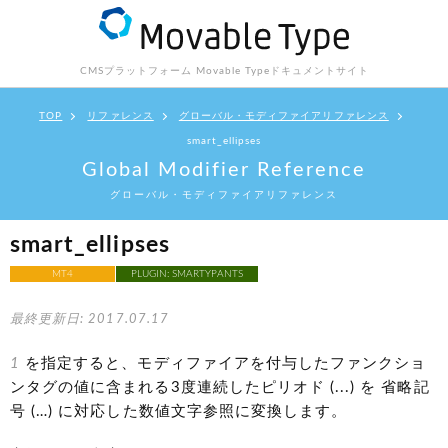
CMSプラットフォーム Movable Type
ドキュメントサイト
TOP
リファレンス
グローバル・モディファイアリファレンス
smart_ellipses
Global Modifier Reference
グローバル・モディファイアリファレンス
smart_ellipses
MT4
PLUGIN: SMARTYPANTS
最終更新日: 2017.07.17
1
を指定すると、モディファイアを付与したファンクショ
ンタグの値に含まれる3度連続したピリオド (...) を 省略記
号 (…) に対応した数値文字参照に変換します。