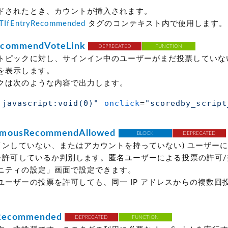
ドされたとき、カウントが挿入されます。
TIfEntryRecommended
タグのコンテキスト内で使用します。
commendVoteLink
DEPRECATED
FUNCTION
トピックに対し、サインイン中のユーザーがまだ投票していな
を表示します。
クは次のような内容で出力します。
"javascript:void(0)"
onclick
=
"scoredby_script
ymousRecommendAllowed
BLOCK
DEPRECATED
インしていない、またはアカウントを持っていない)
ユーザーに
 を許可しているか判別します。匿名ユーザーによる投票の許可
ニティの設定」画面で設定できます。
ユーザーの投票を許可しても、同一 IP アドレスからの複数回
Recommended
DEPRECATED
FUNCTION