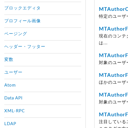
ブロックエディタ
MTAuthor
特定のユーザ
プロフィール画像
MTAuthorFa
ページング
現在のコンテ
は...
ヘッダー・フッター
MTAuthorF
変数
対象のユーザ
ユーザー
MTAuthorF
ほかのユーザ
Atom
MTAuthorF
Data API
対象のユーザ
XML-RPC
MTAuthorF
注目している
LDAP