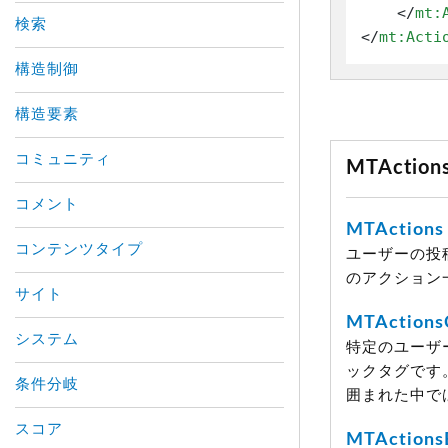
</
mt:
検索
</
mt:Acti
構造制御
構造要素
コミュニティ
MTActi
コメント
MTActions
コンテンツタイプ
ユーザーの投
のアクション
サイト
MTAction
システム
特定のユーザ
ックタグです
条件分岐
囲まれた中で
スコア
MTActions