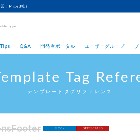
運営：Mixed社）
le Type
Tips
Q&A
開発者ポータル
ユーザーグループ
ブ
Template Tag Refer
テンプレートタグリファレンス
nsFooter
BLOCK
DEPRECATED