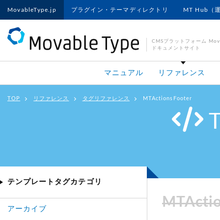
MovableType.jp
プラグイン・テーマディレクトリ
MT Hub（
CMSプラットフォーム Movab
ドキュメントサイト
マニュアル
リファレンス
TOP
リファレンス
タグリファレンス
MTActionsFooter
テンプレートタグカテゴリ
MTActio
アーカイブ