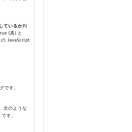
しているか
判
rue
(真)
と
vaScript
タグです。
。次のような
 です。