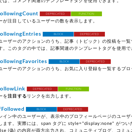
では、コメント関連のテンプレートタグを使用できます。
ollowingCount
DEPRECATED
FUNCTION
ーが注目しているユーザーの数を表示します。
llowingEntries
BLOCK
DEPRECATED
ユーザーのアクションのうち、記事（トピック）の投稿を一覧
す。このタグの中では、記事関連のテンプレートタグを使用で
llowingFavorites
BLOCK
DEPRECATED
ユーザーのアクションのうち、お気に入り登録を一覧するブロ
ollowLink
DEPRECATED
FUNCTION
ーを
注目する
リンクを出力します。
fFollowed
BLOCK
DEPRECATED
ンイン中のユーザーが、表示中のプロフィールページのユーザ
ます。実際には、span タグに style="display:none" が
lse
(偽)
の内容が両方出力され、コミュニティブログ、コミュ