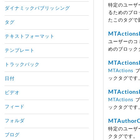
特定のユーザ
ダイナミックパブリッシング
るためのブロ
たこのタグで
タグ
MTActions
テキストフォーマット
ユーザーのコ
めのブロック
テンプレート
MTActions
トラックバック
MTActions
ブ
ックタグです
日付
MTActions
ビデオ
MTActions
ブ
フィード
ックタグです
フォルダ
MTAuthor
特定のユーザ
ブログ
クタグです。