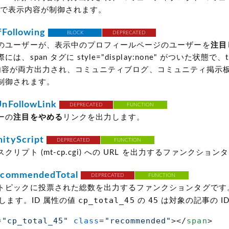
ript で表示内容が制御されます。
Following
BLOCK
DEPRECATED
のユーザーが、表示中のプロフィールページのユーザーを
注目
、span タグに style="display:none" がついた状態で、t
容が両方出力され、コミュニティブログ、コミュニティ掲示板の Ja
制御されます。
nFollowLink
DEPRECATED
FUNCTION
ーの
注目をやめる
リンクを出力します。
tyScript
DEPRECATED
FUNCTION
スクリプト
(mt-cp.cgi)
への URL を出力するファンクション
commendedTotal
DEPRECATED
FUNCTION
トピックに投票された総数を出力するファンクションタグです
cp_total_45
45
力します。ID 属性の値
の
は対象の記事の ID
=
"cp_total_45"
class
=
"recommended"
>
</
span
>