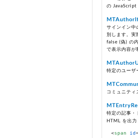
の JavaSc
MTAuthorIf
サインイン中
別します。実際には
false
(偽)
の内
で表示内容が
MTAuthorU
特定のユーザ
MTCommuni
コミュニティ
MTEntryRe
特定の記事・
HTML を出
<
span
id