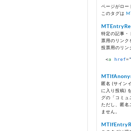
ページがロー
このタグは
M
MTEntryRe
特定の記事・
票用のリンク
投票用のリン
<
a
href
=
MTIfAnon
匿名
(サイン
に入り投稿)
グの「コミュ
ただし、匿名
ません。
MTIfEntry