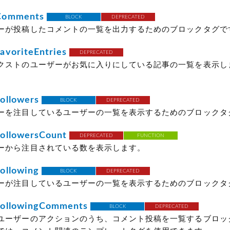
Comments
BLOCK
DEPRECATED
ーが投稿したコメントの一覧を出力するためのブロックタグで
voriteEntries
DEPRECATED
クストのユーザーがお気に入りにしている記事の一覧を表示し
ollowers
BLOCK
DEPRECATED
ーを注目しているユーザーの一覧を表示するためのブロックタ
ollowersCount
DEPRECATED
FUNCTION
ーから注目されている数を表示します。
ollowing
BLOCK
DEPRECATED
ーが注目しているユーザーの一覧を表示するためのブロックタ
ollowingComments
BLOCK
DEPRECATED
ユーザーのアクションのうち、コメント投稿を一覧するブロッ