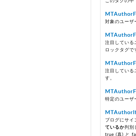
このタグの中
MTAuthorF
対象のユーザ
MTAuthorFo
注目している
ロックタグで
MTAuthorFo
注目している
す。
MTAuthorF
特定のユーザ
MTAuthorI
ブログにサイ
ているか
判別し
true
(真)
と fa