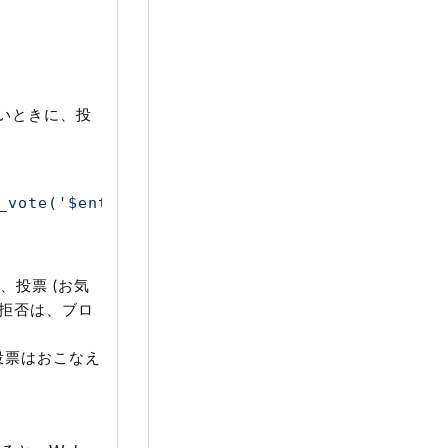
いときに、投
_vote('$entry_id');"
class
=
"recommend"
>
Click
、投票 (お気
/拒否は、ブロ
投票はおこなえ