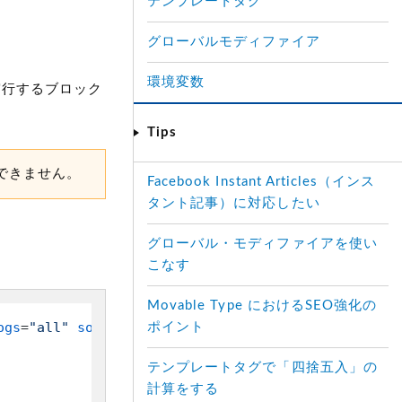
テンプレートタグ
グローバルモディファイア
環境変数
実行するブロック
Tips
用できません。
Facebook Instant Articles（インス
タント記事）に対応したい
グローバル・モディファイアを使い
こなす
Movable Type におけるSEO強化の
ogs
=
"all"
sort_order
=
"descend"
lastn
=
"30"
>
ポイント
テンプレートタグで「四捨五入」の
計算をする