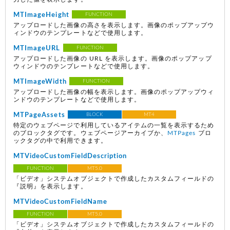
MTImageHeight
FUNCTION
アップロードした画像の高さを表示します。画像のポップアップウ
ィンドウのテンプレートなどで使用します。
MTImageURL
FUNCTION
アップロードした画像の URL を表示します。画像のポップアップ
ウィンドウのテンプレートなどで使用します。
MTImageWidth
FUNCTION
アップロードした画像の幅を表示します。画像のポップアップウィ
ンドウのテンプレートなどで使用します。
MTPageAssets
BLOCK
MT4
特定のウェブページで利用しているアイテムの一覧を表示するため
のブロックタグです。ウェブページアーカイブか、
MTPages
ブロ
ックタグの中で利用できます。
MTVideoCustomFieldDescription
FUNCTION
MT5.0
「ビデオ」システムオブジェクトで作成したカスタムフィールドの
『説明』を表示します。
MTVideoCustomFieldName
FUNCTION
MT5.0
「ビデオ」システムオブジェクトで作成したカスタムフィールドの