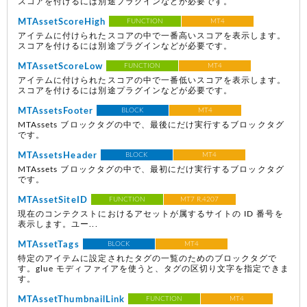
スコアを付けるには別途プラグインなどが必要です。
MTAssetScoreHigh
FUNCTION
MT4
アイテムに付けられたスコアの中で一番高いスコアを表示します。
スコアを付けるには別途プラグインなどが必要です。
MTAssetScoreLow
FUNCTION
MT4
アイテムに付けられたスコアの中で一番低いスコアを表示します。
スコアを付けるには別途プラグインなどが必要です。
MTAssetsFooter
BLOCK
MT4
MTAssets ブロックタグの中で、最後にだけ実行するブロックタグ
です。
MTAssetsHeader
BLOCK
MT4
MTAssets ブロックタグの中で、最初にだけ実行するブロックタグ
です。
MTAssetSiteID
FUNCTION
MT7 R.4207
現在のコンテクストにおけるアセットが属するサイトの ID 番号を
表示します。ユー...
MTAssetTags
BLOCK
MT4
特定のアイテムに設定されたタグの一覧のためのブロックタグで
す。glue モディファイアを使うと、タグの区切り文字を指定できま
す。
MTAssetThumbnailLink
FUNCTION
MT4