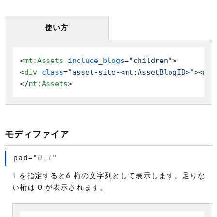
使い方
<
mt:Assets
include_blogs
=
"children"
>
<
div
class
=
"asset-site-<mt:AssetBlogID>"
>
<
mt:
</
mt:Assets
>
モディファイア
pad="
0|1
"
1
を指定すると6 桁の文字列として表示します。足りな
い桁は 0 が表示されます。