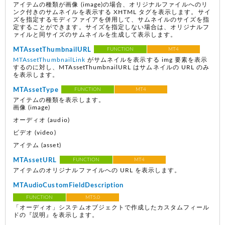
アイテムの種類が画像
(image)
の場合、オリジナルファイルへのリ
ンク付きのサムネイルを表示する XHTML タグを表示します。サイ
ズを指定するモディファイアを併用して、サムネイルのサイズを指
定することができます。サイズを指定しない場合は、オリジナルフ
ァイルと同サイズのサムネイルを生成して表示します。
MTAssetThumbnailURL
FUNCTION
MT4
MTAssetThumbnailLink
がサムネイルを表示する img 要素を表示
するのに対し、MTAssetThumbnailURL はサムネイルの URL のみ
を表示します。
MTAssetType
FUNCTION
MT4
アイテムの種類を表示します。
画像
(image)
オーディオ
(audio)
ビデオ
(video)
アイテム
(asset)
MTAssetURL
FUNCTION
MT4
アイテムのオリジナルファイルへの URL を表示します。
MTAudioCustomFieldDescription
FUNCTION
MT5.0
「オーディオ」システムオブジェクトで作成したカスタムフィール
ドの『説明』を表示します。