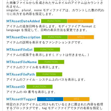
た画像ファイルから生成されたサムネイルのアイテムはカウントさ
れません。
singular、plural、none モディファイアは、カウントした数の代わ
りに出力する内容を指定します。
MTAssetDateAdded
FUNCTION
MT4
アイテムの追加日時を表示します。モディファイア format と
language を指定して、日時の表示方法を変更できます。
MTAssetDescription
FUNCTION
MT4.1
アイテムの説明を表示するファンクションタグです。
MTAssetFileExt
FUNCTION
アイテムの拡張子を表示します
(. ドットは付きません。)
MTAssetFileName
FUNCTION
アイテムのファイル名を表示します。
MTAssetFilePath
FUNCTION
アイテムのファイル・システム上のパスを表示します。
MTAssetID
FUNCTION
アイテムの ID 番号を表示します。
MTAssetIfTagged
BLOCK
MT4
特定のタグがアイテムに付けられているときに囲まれた内容を処理
するブロックタグです。tag モディファイアでタグの名前を指定し