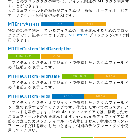
す。このブロックタグの中では、アイテム関連の MT タグを利用す
ることができます。
カスタムフィールドの種類がアイテム型（画像、オーディオ、ビデ
オ、ファイル）の場合のみ有効です。
MTEntryAssets
BLOCK
MT4
特定の記事で利用しているアイテムの一覧を表示するためのブロッ
クタグです。記事アーカイブか、
MTEntries
ブロックタグの中で利
用できます。
MTFileCustomFieldDescription
FUNCTION
MT5.0
「アイテム」システムオブジェクトで作成したカスタムフィールド
の『説明』を表示します。
MTFileCustomFieldName
FUNCTION
MT5.0
「アイテム」システムオブジェクトで作成したカスタムフィールド
の『名前』を表示します。
MTFileCustomFields
BLOCK
MT5.0
「アイテム」システムオブジェクトで作成したカスタムフィールド
を一覧で表示するブロックタグです。作成したすべてのカスタムフ
ィールドを表示します。include モディファイアでは、指定したカ
スタムフィールドのみを表示します。exclude モディファイアに名
前を指定したカスタムフィールドは表示しません。特定のカスタム
フィールドだけを表示したいときは、個別のテンプレートタグを使
用してください。