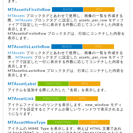
ます。
MTAssetIsFirstInRow
BLOCK
MT4
MTAssets
ブロックタグとあわせて使用し、画像の一覧を作成する
際、
MTAssets
ブロックタグ に設定した assets_per_row モディフ
ァイアで設定した一行に表示する件数に応じてコンテナした内容を
表示します。
MTAssetIsFirstInRow ブロックタグは、行頭にコンテナした内容を
表示します。
MTAssetIsLastInRow
BLOCK
MT4
MTAssets
ブロックタグとあわせて使用し、画像の一覧を作成する
際、
MTAssets
ブロックタグ に設定した assets_per_row モディフ
ァイアで設定した一行に表示する件数に応じてコンテナした内容を
表示します。
MTAssetIsLasrInRow ブロックタグは、行末にコンテナした内容を
表示します。
MTAssetLabel
FUNCTION
MT4
アイテムを追加する際に入力した『名前』を表示します。
MTAssetLink
FUNCTION
MT4
アイテムファイルへのリンクを表示します。new_window モディ
ファイアを設定するとアイテムが新しいウィンドウで表示されるよ
うになります。
MTAssetMimeType
FUNCTION
MT4
アイテムの MIME Type を表示します。例えば HTML 文書であれ