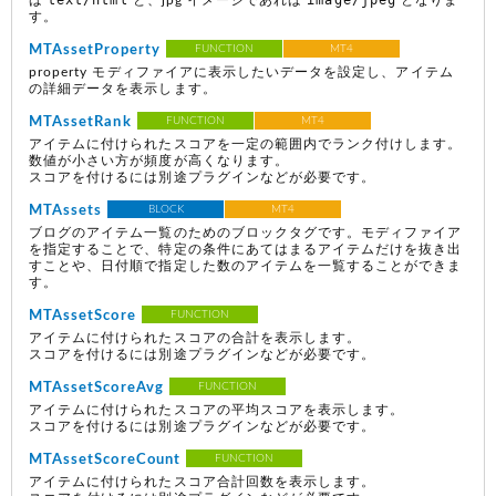
text/html
image/jpeg
ば
と、jpg イメージであれば
となりま
す。
MTAssetProperty
FUNCTION
MT4
property モディファイアに表示したいデータを設定し、アイテム
の詳細データを表示します。
MTAssetRank
FUNCTION
MT4
アイテムに付けられたスコアを一定の範囲内でランク付けします。
数値が小さい方が頻度が高くなります。
スコアを付けるには別途プラグインなどが必要です。
MTAssets
BLOCK
MT4
ブログのアイテム一覧のためのブロックタグです。モディファイア
を指定することで、特定の条件にあてはまるアイテムだけを抜き出
すことや、日付順で指定した数のアイテムを一覧することができま
す。
MTAssetScore
FUNCTION
アイテムに付けられたスコアの合計を表示します。
スコアを付けるには別途プラグインなどが必要です。
MTAssetScoreAvg
FUNCTION
アイテムに付けられたスコアの平均スコアを表示します。
スコアを付けるには別途プラグインなどが必要です。
MTAssetScoreCount
FUNCTION
アイテムに付けられたスコア合計回数を表示します。