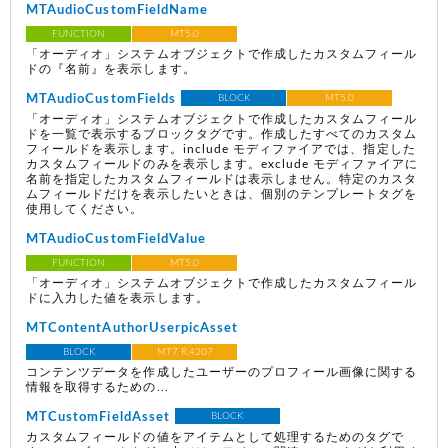
MTAudioCustomFieldName
FUNCTION
MT5.0
「オーディオ」システムオブジェクトで作成したカスタムフィール
ドの『名前』を表示します。
MTAudioCustomFields
BLOCK
MT5.0
「オーディオ」システムオブジェクトで作成したカスタムフィール
ドを一覧で表示するブロックタグです。作成したすべてのカスタム
フィールドを表示します。include モディファイアでは、指定した
カスタムフィールドのみを表示します。exclude モディファイアに
名前を指定したカスタムフィールドは表示しません。特定のカスタ
ムフィールドだけを表示したいときは、個別のテンプレートタグを
使用してください。
MTAudioCustomFieldValue
FUNCTION
MT5.0
「オーディオ」システムオブジェクトで作成したカスタムフィール
ドに入力した値を表示します。
MTContentAuthorUserpicAsset
BLOCK
MT7 R.4207
コンテンツデータを作成したユーザーのプロフィール画像に関する
情報を取得するための...
MTCustomFieldAsset
BLOCK
カスタムフィールドの値をアイテムとして処理するためのタグで