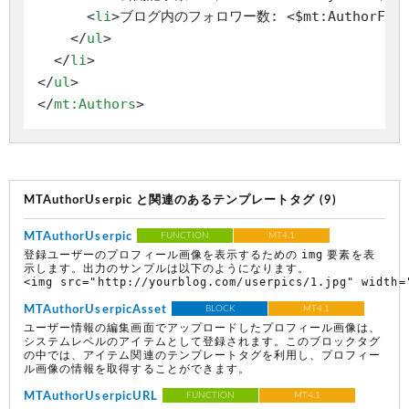
<
li
>
ブログ内のフォロワー数: <$mt:AuthorFollo
</
ul
>
</
li
>
</
ul
>
</
mt:Authors
>
MTAuthorUserpic と関連のあるテンプレートタグ (9)
MTAuthorUserpic
FUNCTION
MT4.1
img
登録ユーザーのプロフィール画像を表示するための
要素を表
示します。出力のサンプルは以下のようになります。
<img src="http://yourblog.com/userpics/1.jpg" width=
MTAuthorUserpicAsset
BLOCK
MT4.1
ユーザー情報の編集画面でアップロードしたプロフィール画像は、
システムレベルのアイテムとして登録されます。このブロックタグ
の中では、アイテム関連のテンプレートタグを利用し、プロフィー
ル画像の情報を取得することができます。
MTAuthorUserpicURL
FUNCTION
MT4.1