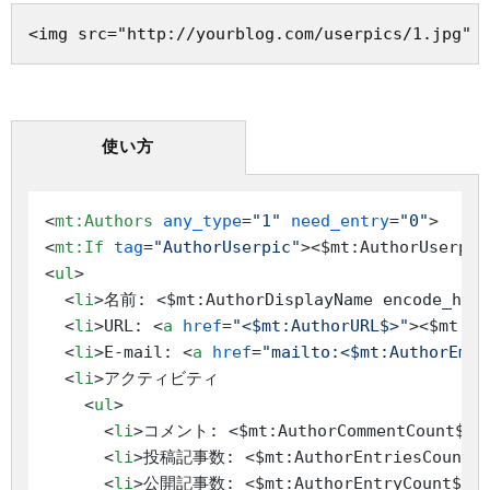
<img src="http://yourblog.com/userpics/1.jpg" 
使い方
<
mt:Authors
any_type
=
"1"
need_entry
=
"0"
>
<
mt:If
tag
=
"AuthorUserpic"
>
<$mt:AuthorUserpic
<
ul
>
<
li
>
名前: <$mt:AuthorDisplayName encode_html
<
li
>
URL: 
<
a
href
=
"<$mt:AuthorURL$>"
>
<$mt:Au
<
li
>
E-mail: 
<
a
href
=
"mailto:<$mt:AuthorEmai
<
li
>
アクティビティ

<
ul
>
<
li
>
コメント: <$mt:AuthorCommentCount$>
<
li
>
投稿記事数: <$mt:AuthorEntriesCount$
<
li
>
公開記事数: <$mt:AuthorEntryCount$> 