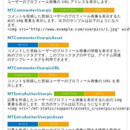
ユーザーのプロフィール画像の URL アドレスを表示します。
MTCommenterUserpic
FUNCTION
MT4.1
コメントを投稿した登録ユーザーのプロフィール画像を表示するた
img
めの
要素を表示します。出力のサンプルは以下のようになり
ます。
<img src="http://www.example.com/userpics/1.jpg" wid
MTCommenterUserpicAsset
BLOCK
MT4.1
コメントした登録ユーザーのプロフィール画像の情報を表示するた
めのブロックタグです。このブロックタグの中では、アイテム関連
のテンプレートタグを利用できます。
MTCommenterUserpicURL
FUNCTION
MT4.1
コメントを投稿した登録ユーザーのプロフィール画像の URL を表
示します。
MTEntryAuthorUserpic
FUNCTION
MT4.1
img
記事を作成したユーザーのプロフィール画像を表示するための
要素を表示します。出力のサンプルは以下のようになります。
<img src="/mt-static/support/assets_c/userpics/userp
MTEntryAuthorUserpicAsset
BLOCK
MT4.1