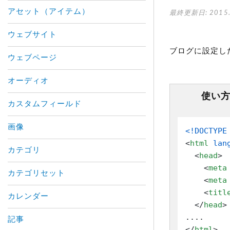
アセット（アイテム）
最終更新日: 2015.
ウェブサイト
ブログに設定し
ウェブページ
オーディオ
使い
カスタムフィールド
画像
<!DOCTYPE
<
html
lan
カテゴリ
<
head
>
<
meta
カテゴリセット
<
meta
<
titl
カレンダー
</
head
>
記事
</
html
>