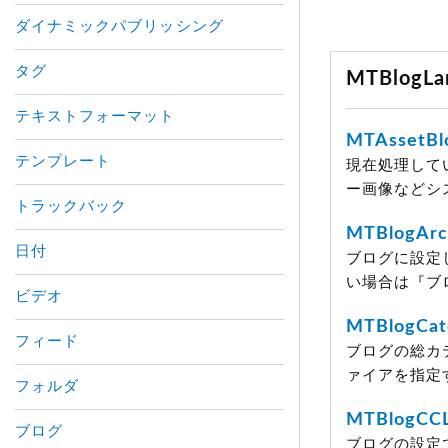
ダイナミックパブリッシング
タグ
MTBlog
テキストフォーマット
MTAssetBl
テンプレート
現在処理して
ー画像などシ
トラックバック
MTBlogArc
日付
ブログに設定
い場合は『ブロ
ビデオ
MTBlogCat
フィード
ブログの総カ
ァイアを指定
フォルダ
MTBlogCCL
ブログ
ブログの設定