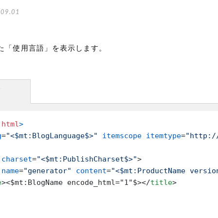
09.01
た「使用言語」を表示します。
方
 
html
>
g
=
"<$mt:BlogLanguage$>"
itemscope
itemtype
=
"http:/
charset
=
"<$mt:PublishCharset$>"
>
name
=
"generator"
content
=
"<$mt:ProductName versio
e
>
<$mt:BlogName encode_html="1"$>
</
title
>