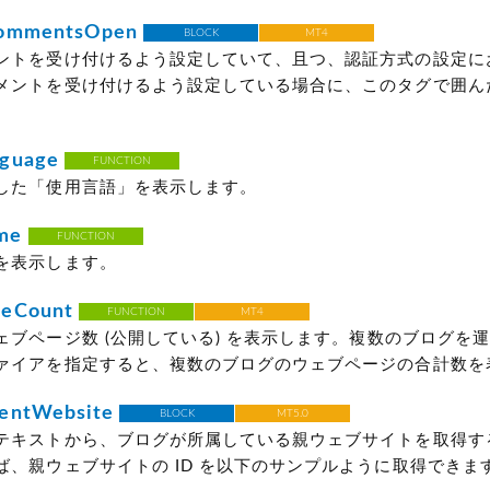
CommentsOpen
BLOCK
MT4
ントを受け付けるよう設定していて、且つ、認証方式の設定に
メントを受け付けるよう設定している場合に、このタグで囲ん
guage
FUNCTION
した「使用言語」を表示します。
me
FUNCTION
を表示します。
eCount
FUNCTION
MT4
ェブページ数
(公開している)
を表示します。複数のブログを運
ァイアを指定すると、複数のブログのウェブページの合計数を
entWebsite
BLOCK
MT5.0
テキストから、ブログが所属している親ウェブサイトを取得す
ば、親ウェブサイトの ID を以下のサンプルように取得できま