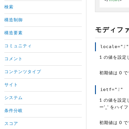
検索
構造制御
モディフ
構造要素
コミュニティ
locale="
1
1 の値を設定し
コメント
コンテンツタイプ
初期値は 0 
サイト
ietf="
1
"
システム
1 の値を設定
ー'_' をハイ
条件分岐
初期値は 0 
スコア