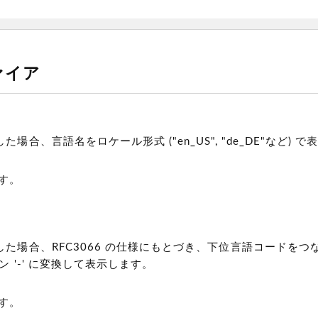
ァイア
"
た場合、言語名をロケール形式 ("en_US", "de_DE"など) 
です。
した場合、RFC3066 の仕様にもとづき、下位言語コードをつ
フン '-' に変換して表示します。
です。