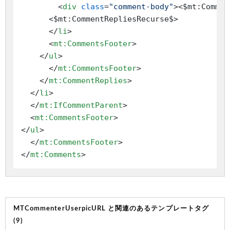
<
div
class
=
"comment-body"
>
<$mt:Commen
      <$mt:CommentRepliesRecurse$>

</
li
>
<
mt:CommentsFooter
>
</
ul
>
</
mt:CommentsFooter
>
</
mt:CommentReplies
>
</
li
>
</
mt:IfCommentParent
>
<
mt:CommentsFooter
>
</
ul
>
</
mt:CommentsFooter
>
</
mt:Comments
>
MTCommenterUserpicURL と関連のあるテンプレートタグ
(9)