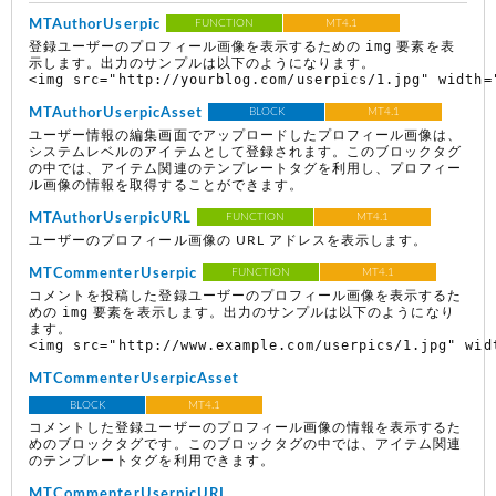
MTAuthorUserpic
FUNCTION
MT4.1
img
登録ユーザーのプロフィール画像を表示するための
要素を表
示します。出力のサンプルは以下のようになります。
<img src="http://yourblog.com/userpics/1.jpg" width=
MTAuthorUserpicAsset
BLOCK
MT4.1
ユーザー情報の編集画面でアップロードしたプロフィール画像は、
システムレベルのアイテムとして登録されます。このブロックタグ
の中では、アイテム関連のテンプレートタグを利用し、プロフィー
ル画像の情報を取得することができます。
MTAuthorUserpicURL
FUNCTION
MT4.1
ユーザーのプロフィール画像の URL アドレスを表示します。
MTCommenterUserpic
FUNCTION
MT4.1
コメントを投稿した登録ユーザーのプロフィール画像を表示するた
img
めの
要素を表示します。出力のサンプルは以下のようになり
ます。
<img src="http://www.example.com/userpics/1.jpg" wid
MTCommenterUserpicAsset
BLOCK
MT4.1
コメントした登録ユーザーのプロフィール画像の情報を表示するた
めのブロックタグです。このブロックタグの中では、アイテム関連
のテンプレートタグを利用できます。
MTCommenterUserpicURL