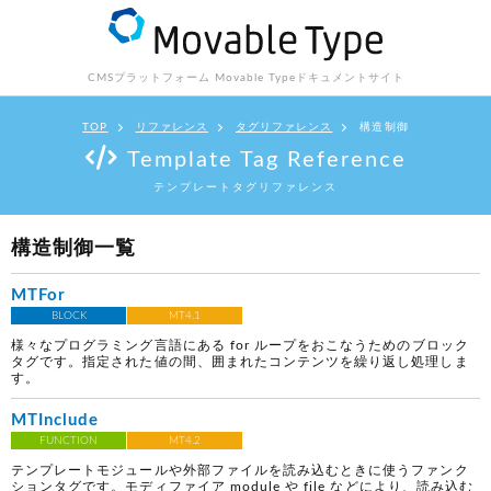
CMSプラットフォーム Movable Type
ドキュメントサイト
TOP
リファレンス
タグリファレンス
構造制御
Template Tag Reference
テンプレートタグリファレンス
構造制御一覧
MTFor
BLOCK
MT4.1
様々なプログラミング言語にある for ループをおこなうためのブロック
タグです。指定された値の間、囲まれたコンテンツを繰り返し処理しま
す。
MTInclude
FUNCTION
MT4.2
テンプレートモジュールや外部ファイルを読み込むときに使うファンク
ションタグです。モディファイア module や file などにより、読み込む