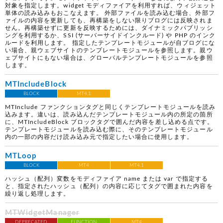
対象を指定します。widget モディファイアを利用すれば、ウィジェット
単体の読み込みもおこなえます。 外部ファイルを読み込む場合、外部フ
ァイルの内容を更新しても、再構築をしない限りブログには反映されま
せん。再構築せずに更新を反映するためには、ダイナミックパブリッシ
ングを利用するか、SSI (サーバーサイドインクルード) や PHP のインク
ルードを利用します。 指定したテンプレートモジュールが自ブログにな
い場合、親ウェブサイトのテンプレートモジュールを参照します。親ウ
ェブサイトにもない場合は、グローバルテンプレートモジュールを参照
します。
MTIncludeBlock
BLOCK
MT4.1
MTInclude ファンクションタグと同じくテンプレートモジュールを読み
込みます。違いは、読み込んだテンプレートモジュール内の所定の箇所
に、MTIncludeBlock ブロックタグで囲んだ内容を差し込める点です。
テンプレートモジュールを読み込む際に、そのテンプレートモジュール
内の一部の内容だけ読み込み元で指定したい場合に使用します。
MTLoop
BLOCK
MT4
MT4.1
ハッシュ（配列）変数をモディファイア name または var で指定する
と、指定されたハッシュ（配列）の内容に応じてタグで囲まれた内容を
繰り返し処理します。
MTWidgetManager
DEPRECATED
FUNCTION
MT4