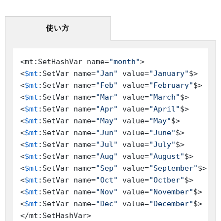
使い方
<mt:SetHashVar name=
"month"
>

<
$mt
:SetVar name=
"Jan"
 value=
"January"
$>

<
$mt
:SetVar name=
"Feb"
 value=
"February"
$>

<
$mt
:SetVar name=
"Mar"
 value=
"March"
$>

<
$mt
:SetVar name=
"Apr"
 value=
"April"
$>

<
$mt
:SetVar name=
"May"
 value=
"May"
$>

<
$mt
:SetVar name=
"Jun"
 value=
"June"
$>

<
$mt
:SetVar name=
"Jul"
 value=
"July"
$>

<
$mt
:SetVar name=
"Aug"
 value=
"August"
$>

<
$mt
:SetVar name=
"Sep"
 value=
"September"
$>

<
$mt
:SetVar name=
"Oct"
 value=
"Octber"
$>

<
$mt
:SetVar name=
"Nov"
 value=
"November"
$>

<
$mt
:SetVar name=
"Dec"
 value=
"December"
$>

</mt:SetHashVar>
