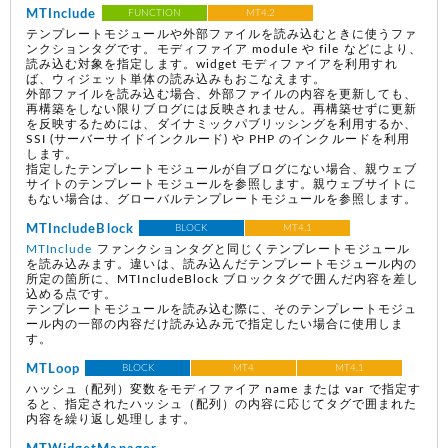
MTInclude
FUNCTION
MT4.2
テンプレートモジュールや外部ファイルを読み込むときに使うファ
ンクションタグです。モディファイア module や file などにより、
読み込む対象を指定します。widget モディファイアを利用すれ
ば、ウィジェット単体の読み込みもおこなえます。
外部ファイルを読み込む場合、外部ファイルの内容を更新しても、
再構築をしない限りブログには反映されません。再構築せずに更新
を反映するためには、ダイナミックパブリッシングを利用するか、
SSI (サーバーサイドインクルード) や PHP のインクルードを利用
します。
指定したテンプレートモジュールが自ブログにない場合、親ウェブ
サイトのテンプレートモジュールを参照します。親ウェブサイトに
もない場合は、グローバルテンプレートモジュールを参照します。
MTIncludeBlock
BLOCK
MT4.1
MTInclude
ファンクションタグと同じくテンプレートモジュール
を読み込みます。違いは、読み込んだテンプレートモジュール内の
所定の箇所に、MTIncludeBlock ブロックタグで囲んだ内容を差し
込める点です。
テンプレートモジュールを読み込む際に、そのテンプレートモジュ
ール内の一部の内容だけ読み込み元で指定したい場合に使用しま
す。
MTLoop
BLOCK
MT4
MT4.1
ハッシュ（配列）変数をモディファイア name または var で指定す
ると、指定されたハッシュ（配列）の内容に応じてタグで囲まれた
内容を繰り返し処理します。