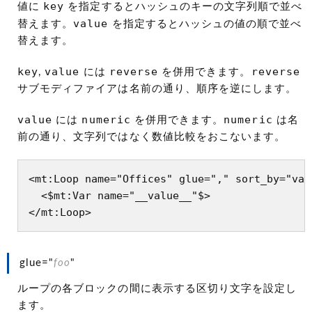
key
値に
を指定するとハッシュのキーの文字列順で並べ
value
替えます。
を指定するとハッシュの値の順で並べ
替えます。
key
value
reverse
reverse
,
には
を併用できます。
サブモディファイアは名前の通り、順序を逆にします。
value
numeric
numeric
には
を併用できます。
は名
前の通り、文字列ではなく数値比較をおこないます。
<mt:Loop name="Offices" glue="," sort_by="val
  <$mt:Var name="__value__"$>

</mt:Loop>
glue="
foo
"
ループの各ブロックの間に表示する区切り文字を設定し
ます。