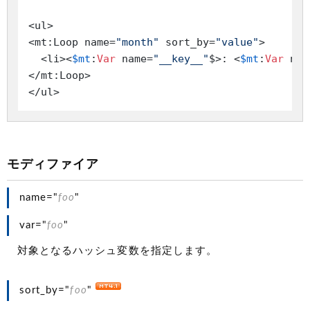
<ul>

<mt:Loop name=
"month"
 sort_by=
"value"
>

  <li><
$mt
:
Var
 name=
"__key__"
$>: <
$mt
:
Var
 nam
</mt:Loop>

モディファイア
name="
foo
"
var="
foo
"
対象となるハッシュ変数を指定します。
sort_by="
foo
"