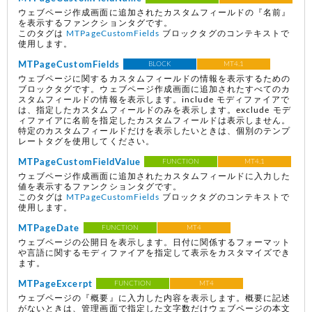
ウェブページ作成画面に追加されたカスタムフィールドの『名前』
を表示するファンクションタグです。
このタグは
MTPageCustomFields
ブロックタグのコンテキストで
使用します。
MTPageCustomFields
BLOCK
MT4.1
ウェブページに関するカスタムフィールドの情報を表示するための
ブロックタグです。ウェブページ作成画面に追加されたすべてのカ
スタムフィールドの情報を表示します。include モディファイアで
は、指定したカスタムフィールドのみを表示します。exclude モデ
ィファイアに名前を指定したカスタムフィールドは表示しません。
特定のカスタムフィールドだけを表示したいときは、個別のテンプ
レートタグを使用してください。
MTPageCustomFieldValue
FUNCTION
MT4.1
ウェブページ作成画面に追加されたカスタムフィールドに入力した
値を表示するファンクションタグです。
このタグは
MTPageCustomFields
ブロックタグのコンテキストで
使用します。
MTPageDate
FUNCTION
MT4
ウェブページの公開日を表示します。日付に関係するフォーマット
や言語に関するモディファイアを指定して表示をカスタマイズでき
ます。
MTPageExcerpt
FUNCTION
MT4
ウェブページの『概要』に入力した内容を表示します。概要に記述
がないときは、管理画面で指定した文字数だけウェブページの本文