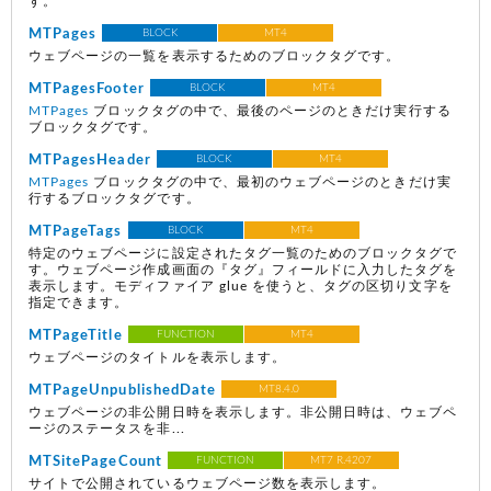
す。
MTPages
BLOCK
MT4
ウェブページの一覧を表示するためのブロックタグです。
MTPagesFooter
BLOCK
MT4
MTPages
ブロックタグの中で、最後のページのときだけ実行する
ブロックタグです。
MTPagesHeader
BLOCK
MT4
MTPages
ブロックタグの中で、最初のウェブページのときだけ実
行するブロックタグです。
MTPageTags
BLOCK
MT4
特定のウェブページに設定されたタグ一覧のためのブロックタグで
す。ウェブページ作成画面の『タグ』フィールドに入力したタグを
表示します。モディファイア glue を使うと、タグの区切り文字を
指定できます。
MTPageTitle
FUNCTION
MT4
ウェブページのタイトルを表示します。
MTPageUnpublishedDate
MT8.4.0
ウェブページの非公開日時を表示します。非公開日時は、ウェブペ
ージのステータスを非...
MTSitePageCount
FUNCTION
MT7 R.4207
サイトで公開されているウェブページ数を表示します。