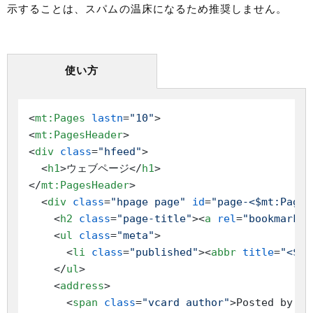
示することは、スパムの温床になるため推奨しません。
使い方
<
mt:Pages
lastn
=
"10"
>
<
mt:PagesHeader
>
<
div
class
=
"hfeed"
>
<
h1
>
ウェブページ
</
h1
>
</
mt:PagesHeader
>
<
div
class
=
"hpage page"
id
=
"page-<$mt:PageI
<
h2
class
=
"page-title"
>
<
a
rel
=
"bookmark"
<
ul
class
=
"meta"
>
<
li
class
=
"published"
>
<
abbr
title
=
"<$mt
</
ul
>
<
address
>
<
span
class
=
"vcard author"
>
Posted by: 
<