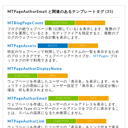
MTPageAuthorEmail と関連のあるテンプレートタグ (35)
MTBlogPageCount
FUNCTION
MT4
ブログの総ウェブページ数
(公開している)
を表示します。複数のブ
ログを運用しているとき、モディファイアを指定すると、複数のブ
ログのウェブページの合計数を表示します。
MTPageAssets
BLOCK
MT4
特定のウェブページで利用しているアイテムの一覧を表示するため
のブロックタグです。ウェブページアーカイブか、
MTPages
ブロ
ックタグの中で利用できます。
MTPageAuthorDisplayName
FUNCTION
MT4
ウェブページを作成したユーザーの『表示名』を表示します。セキ
ュリティ上の理由により、ユーザー設定で『表示名』の設定が無い
場合、何も表示されません。
MTPageAuthorEmail
FUNCTION
MT4
ウェブページを作成したユーザーのメールアドレスを表示します。
Movable Type のユーザーのメールアドレスをブログに表示するこ
とは、スパムの温床になるため推奨しません。
MTPageAuthorLink
FUNCTION
MT4
ウェブページを作成したユーザーの『表示名』をリンク付きで表示