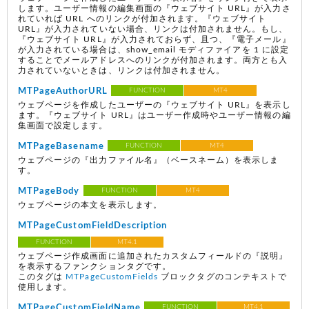
します。ユーザー情報の編集画面の『ウェブサイト URL』が入力さ
れていれば URL へのリンクが付加されます。『ウェブサイト
URL』が入力されていない場合、リンクは付加されません。もし、
『ウェブサイト URL』が入力されておらず、且つ、『電子メール』
が入力されている場合は、show_email モディファイアを 1 に設定
することでメールアドレスへのリンクが付加されます。両方とも入
力されていないときは、リンクは付加されません。
MTPageAuthorURL
FUNCTION
MT4
ウェブページを作成したユーザーの『ウェブサイト URL』を表示し
ます。『ウェブサイト URL』はユーザー作成時やユーザー情報の編
集画面で設定します。
MTPageBasename
FUNCTION
MT4
ウェブページの『出力ファイル名』（ベースネーム）を表示しま
す。
MTPageBody
FUNCTION
MT4
ウェブページの本文を表示します。
MTPageCustomFieldDescription
FUNCTION
MT4.1
ウェブページ作成画面に追加されたカスタムフィールドの『説明』
を表示するファンクションタグです。
このタグは
MTPageCustomFields
ブロックタグのコンテキストで
使用します。
MTPageCustomFieldName
FUNCTION
MT4.1