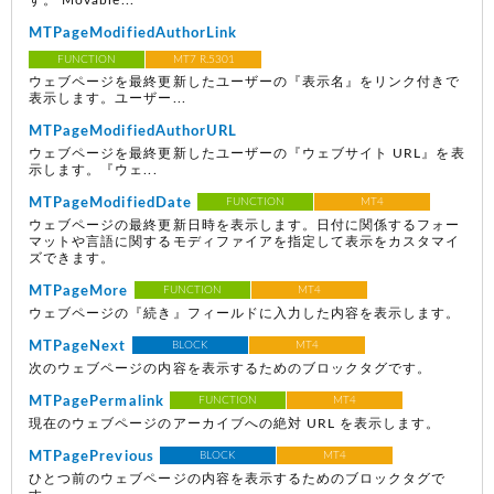
す。 Movable...
MTPageModifiedAuthorLink
FUNCTION
MT7 R.5301
ウェブページを最終更新したユーザーの『表示名』をリンク付きで
表示します。ユーザー...
MTPageModifiedAuthorURL
ウェブページを最終更新したユーザーの『ウェブサイト URL』を表
示します。『ウェ...
MTPageModifiedDate
FUNCTION
MT4
ウェブページの最終更新日時を表示します。日付に関係するフォー
マットや言語に関するモディファイアを指定して表示をカスタマイ
ズできます。
MTPageMore
FUNCTION
MT4
ウェブページの『続き』フィールドに入力した内容を表示します。
MTPageNext
BLOCK
MT4
次のウェブページの内容を表示するためのブロックタグです。
MTPagePermalink
FUNCTION
MT4
現在のウェブページのアーカイブへの絶対 URL を表示します。
MTPagePrevious
BLOCK
MT4
ひとつ前のウェブページの内容を表示するためのブロックタグで