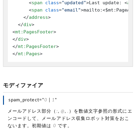
<
span
class
=
"updated"
>
Last update: 
<
abb
<
span
class
=
"email"
>
mailto:<$mt:PageAut
</
address
>
</
div
>
<
mt:PagesFooter
>
</
div
>
</
mt:PagesFooter
>
</
mt:Pages
>
モディファイア
spam_protect="
0
|
1
"
メールアドレス部分（
:
,
@
,
.
）を数値文字参照の形式にエ
ンコードして、メールアドレス収集ロボット対策をおこ
ないます。初期値は
0
です。