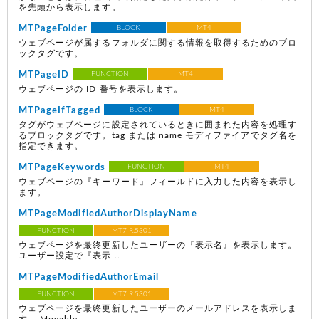
を先頭から表示します。
MTPageFolder
BLOCK
MT4
ウェブページが属するフォルダに関する情報を取得するためのブロ
ックタグです。
MTPageID
FUNCTION
MT4
ウェブページの ID 番号を表示します。
MTPageIfTagged
BLOCK
MT4
タグがウェブページに設定されているときに囲まれた内容を処理す
るブロックタグです。tag または name モディファイアでタグ名を
指定できます。
MTPageKeywords
FUNCTION
MT4
ウェブページの『キーワード』フィールドに入力した内容を表示し
ます。
MTPageModifiedAuthorDisplayName
FUNCTION
MT7 R.5301
ウェブページを最終更新したユーザーの『表示名』を表示します。
ユーザー設定で『表示...
MTPageModifiedAuthorEmail
FUNCTION
MT7 R.5301
ウェブページを最終更新したユーザーのメールアドレスを表示しま