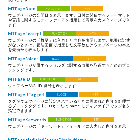
MTPageDate
FUNCTION
MT4
ウェブページの公開日を表示します。日付に関係するフォーマット
や言語に関するモディファイアを指定して表示をカスタマイズでき
ます。
MTPageExcerpt
FUNCTION
MT4
ウェブページの『概要』に入力した内容を表示します。概要に記述
がないときは、管理画面で指定した文字数だけウェブページの本文
を先頭から表示します。
MTPageFolder
BLOCK
MT4
ウェブページが属するフォルダに関する情報を取得するためのブロ
ックタグです。
MTPageID
FUNCTION
MT4
ウェブページの ID 番号を表示します。
MTPageIfTagged
BLOCK
MT4
タグがウェブページに設定されているときに囲まれた内容を処理す
るブロックタグです。tag または name モディファイアでタグ名を
指定できます。
MTPageKeywords
FUNCTION
MT4
ウェブページの『キーワード』フィールドに入力した内容を表示し
ます。