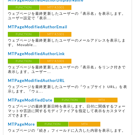
MTPageModifiedAuthorDisplayName
FUNCTION
MT7 R.5301
ウェブページを最終更新したユーザーの『表示名』を表示します。
ユーザー設定で『表示...
MTPageModifiedAuthorEmail
FUNCTION
MT7 R.5301
ウェブページを最終更新したユーザーのメールアドレスを表示しま
す。 Movable...
MTPageModifiedAuthorLink
FUNCTION
MT7 R.5301
ウェブページを最終更新したユーザーの『表示名』をリンク付きで
表示します。ユーザー...
MTPageModifiedAuthorURL
ウェブページを最終更新したユーザーの『ウェブサイト URL』を表
示します。『ウェ...
MTPageModifiedDate
FUNCTION
MT4
ウェブページの最終更新日時を表示します。日付に関係するフォー
マットや言語に関するモディファイアを指定して表示をカスタマイ
ズできます。
MTPageMore
FUNCTION
MT4
ウェブページの『続き』フィールドに入力した内容を表示します。