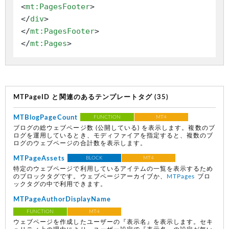
<
mt:PagesFooter
>
</
div
>
</
mt:PagesFooter
>
</
mt:Pages
>
MTPageID と関連のあるテンプレートタグ (35)
MTBlogPageCount
FUNCTION
MT4
ブログの総ウェブページ数
(公開している)
を表示します。複数のブ
ログを運用しているとき、モディファイアを指定すると、複数のブ
ログのウェブページの合計数を表示します。
MTPageAssets
BLOCK
MT4
特定のウェブページで利用しているアイテムの一覧を表示するため
のブロックタグです。ウェブページアーカイブか、
MTPages
ブロ
ックタグの中で利用できます。
MTPageAuthorDisplayName
FUNCTION
MT4
ウェブページを作成したユーザーの『表示名』を表示します。セキ