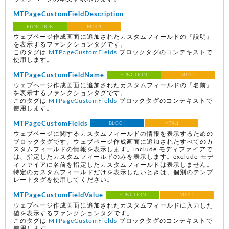
MTPageCustomFieldDescription
FUNCTION
MT4.1
ウェブページ作成画面に追加されたカスタムフィールドの『説明』
を表示するファンクションタグです。
このタグは
MTPageCustomFields
ブロックタグのコンテキストで
使用します。
MTPageCustomFieldName
FUNCTION
MT4.1
ウェブページ作成画面に追加されたカスタムフィールドの『名前』
を表示するファンクションタグです。
このタグは
MTPageCustomFields
ブロックタグのコンテキストで
使用します。
MTPageCustomFields
BLOCK
MT4.1
ウェブページに関するカスタムフィールドの情報を表示するための
ブロックタグです。ウェブページ作成画面に追加されたすべてのカ
スタムフィールドの情報を表示します。include モディファイアで
は、指定したカスタムフィールドのみを表示します。exclude モデ
ィファイアに名前を指定したカスタムフィールドは表示しません。
特定のカスタムフィールドだけを表示したいときは、個別のテンプ
レートタグを使用してください。
MTPageCustomFieldValue
FUNCTION
MT4.1
ウェブページ作成画面に追加されたカスタムフィールドに入力した
値を表示するファンクションタグです。
このタグは
MTPageCustomFields
ブロックタグのコンテキストで
使用します。