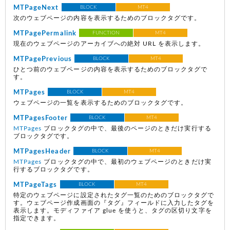
MTPageNext
BLOCK
MT4
次のウェブページの内容を表示するためのブロックタグです。
MTPagePermalink
FUNCTION
MT4
現在のウェブページのアーカイブへの絶対 URL を表示します。
MTPagePrevious
BLOCK
MT4
ひとつ前のウェブページの内容を表示するためのブロックタグで
す。
MTPages
BLOCK
MT4
ウェブページの一覧を表示するためのブロックタグです。
MTPagesFooter
BLOCK
MT4
MTPages
ブロックタグの中で、最後のページのときだけ実行する
ブロックタグです。
MTPagesHeader
BLOCK
MT4
MTPages
ブロックタグの中で、最初のウェブページのときだけ実
行するブロックタグです。
MTPageTags
BLOCK
MT4
特定のウェブページに設定されたタグ一覧のためのブロックタグで
す。ウェブページ作成画面の『タグ』フィールドに入力したタグを
表示します。モディファイア glue を使うと、タグの区切り文字を
指定できます。