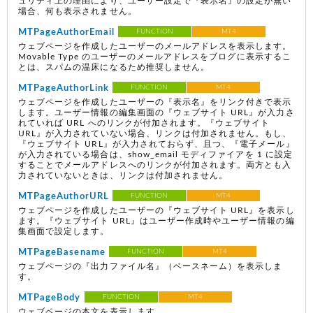
ュリティ上の理由により、ユーザー設定で『表示名』の設定が無い
場合、何も表示されません。
MTPageAuthorEmail
FUNCTION
MT4
ウェブページを作成したユーザーのメールアドレスを表示します。
Movable Type のユーザーのメールアドレスをブログに表示するこ
とは、スパムの温床になるため推奨しません。
MTPageAuthorLink
FUNCTION
MT4
ウェブページを作成したユーザーの『表示名』をリンク付きで表示
します。ユーザー情報の編集画面の『ウェブサイト URL』が入力さ
れていれば URL へのリンクが付加されます。『ウェブサイト
URL』が入力されていない場合、リンクは付加されません。もし、
『ウェブサイト URL』が入力されておらず、且つ、『電子メール』
が入力されている場合は、show_email モディファイアを 1 に設定
することでメールアドレスへのリンクが付加されます。両方とも入
力されていないときは、リンクは付加されません。
MTPageAuthorURL
FUNCTION
MT4
ウェブページを作成したユーザーの『ウェブサイト URL』を表示し
ます。『ウェブサイト URL』はユーザー作成時やユーザー情報の編
集画面で設定します。
MTPageBasename
FUNCTION
MT4
ウェブページの『出力ファイル名』（ベースネーム）を表示しま
す。
MTPageBody
FUNCTION
MT4
ウェブページの本文を表示します。