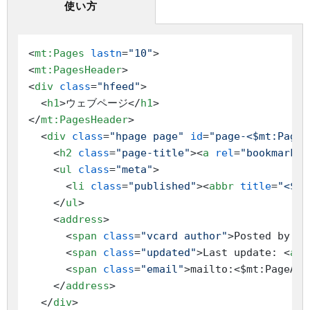
使い方
<
mt:Pages
lastn
=
"10"
>
<
mt:PagesHeader
>
<
div
class
=
"hfeed"
>
<
h1
>
ウェブページ
</
h1
>
</
mt:PagesHeader
>
<
div
class
=
"hpage page"
id
=
"page-<$mt:PageI
<
h2
class
=
"page-title"
>
<
a
rel
=
"bookmark"
<
ul
class
=
"meta"
>
<
li
class
=
"published"
>
<
abbr
title
=
"<$mt
</
ul
>
<
address
>
<
span
class
=
"vcard author"
>
Posted by: 
<
<
span
class
=
"updated"
>
Last update: 
<
abb
<
span
class
=
"email"
>
mailto:<$mt:PageAut
</
address
>
</
div
>