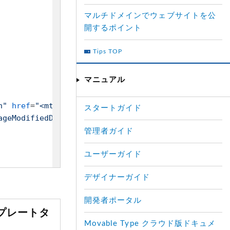
マルチドメインでウェブサイトを公
開するポイント
Tips TOP
マニュアル
n"
href
=
"<mt:PageModifiedAuthorURL>"
>
<$mt:PageModi
スタートガイド
ageModifiedDate format_name="
iso8601
">
"><$mt:PageM
管理者ガイド
ユーザーガイド
デザイナーガイド
開発者ポータル
テンプレートタ
Movable Type クラウド版ドキュメ