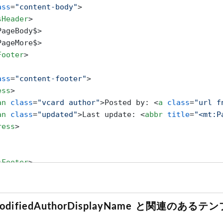
ass
=
"content-body"
>
sHeader
>
ageBody$>

Footer
>
ass
=
"content-footer"
>
ess
>
an
class
=
"vcard author"
>
Posted by: 
<
a
class
=
"url f
an
class
=
"updated"
>
Last update: 
<
abbr
title
=
"<mt:P
ress
>
sFooter
>
s
>
odifiedAuthorDisplayName と関連のある