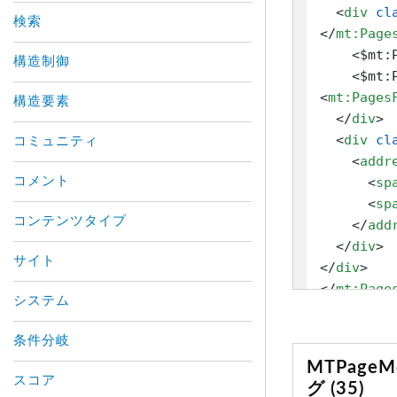
<
div
cl
検索
</
mt:Page
    <$mt:P
構造制御
<
mt:Pages
構造要素
</
div
>
<
div
cl
コミュニティ
<
addr
コメント
<
sp
<
sp
コンテンツタイプ
</
add
</
div
>
サイト
</
div
>
</
mt:Page
システム
</
mt:Page
条件分岐
MTPageM
スコア
グ (35)