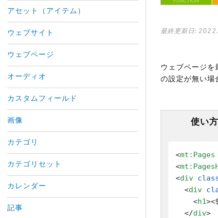
FUNCTION
アセット（アイテム）
最終更新日: 2022.
ウェブサイト
ウェブページ
ウェブページを
オーディオ
の設定が無い場
カスタムフィールド
画像
使い
カテゴリ
<
mt:Pages
カテゴリセット
<
mt:Pages
<
div
clas
カレンダー
<
div
cl
<
h1
>
<
記事
</
div
>