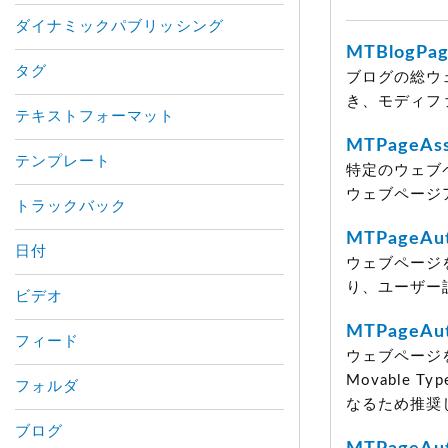
ダイナミックパブリッシング
MTBlogPag
タグ
ブログの総ウ
き、モディフ
テキストフォーマット
MTPageAss
テンプレート
特定のウェブ
ウェブページ
トラックバック
MTPageAut
日付
ウェブページ
り、ユーザー
ビデオ
MTPageAut
フィード
ウェブページ
Movable
フォルダ
なるため推奨
ブログ