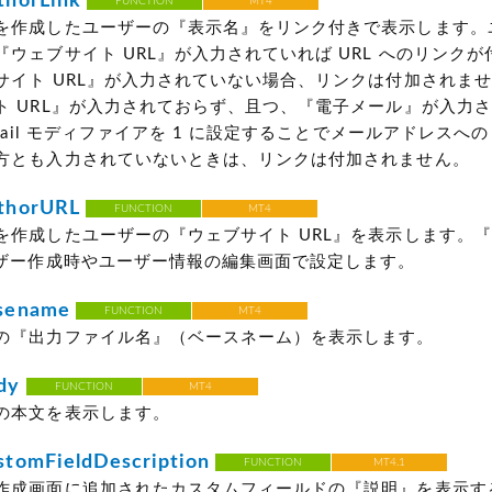
horLink
FUNCTION
MT4
を作成したユーザーの『表示名』をリンク付きで表示します。
ウェブサイト URL』が入力されていれば URL へのリンク
サイト URL』が入力されていない場合、リンクは付加されま
ト URL』が入力されておらず、且つ、『電子メール』が入力
email モディファイアを 1 に設定することでメールアドレスへ
方とも入力されていないときは、リンクは付加されません。
thorURL
FUNCTION
MT4
を作成したユーザーの『ウェブサイト URL』を表示します。
ーザー作成時やユーザー情報の編集画面で設定します。
sename
FUNCTION
MT4
の『出力ファイル名』（ベースネーム）を表示します。
dy
FUNCTION
MT4
の本文を表示します。
tomFieldDescription
FUNCTION
MT4.1
作成画面に追加されたカスタムフィールドの『説明』を表示す