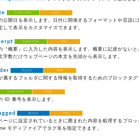
te
FUNCTION
MT4
の公開日を表示します。日付に関係するフォーマットや言語に
定して表示をカスタマイズできます。
erpt
FUNCTION
MT4
の『概要』に入力した内容を表示します。概要に記述がないと
文字数だけウェブページの本文を先頭から表示します。
der
BLOCK
MT4
が属するフォルダに関する情報を取得するためのブロックタグ
FUNCTION
MT4
 ID 番号を表示します。
agged
BLOCK
MT4
ページに設定されているときに囲まれた内容を処理するブロッ
 name モディファイアでタグ名を指定できます。