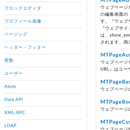
MTPageAut
ウェブページ
ブロックエディタ
の編集画面の『
プロフィール画像
す。『ウェブ
『ウェブサイ
ページング
は、show_
されます。両
ヘッダー・フッター
MTPageAu
変数
ウェブページ
URL』はユ
ユーザー
MTPageBa
Atom
ウェブページ
Data API
MTPageBo
ウェブページ
XML-RPC
MTPageCus
LDAP
ウェブページ