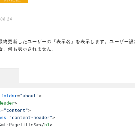
MT7 R.5301
08.24
最終更新したユーザーの『表示名』を表示します。ユーザー設
合、何も表示されません。
方
folder
=
"about"
>
Header
>
s
=
"content"
>
ass
=
"content-header"
>
$mt:PageTitle$>
</
h1
>