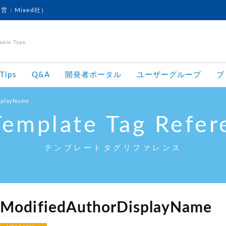
運営：Mixed社）
le Type
Tips
Q&A
開発者ポータル
ユーザーグループ
ブ
splayName
Template Tag Refer
テンプレートタグリファレンス
ModifiedAuthorDisplayName