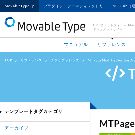
MovableType.jp
プラグイン・テーマディレクトリ
MT Hub（
CMSプラットフォーム Movab
ドキュメントサイト
マニュアル
リファレンス
TOP
リファレンス
タグリファレンス
MTPageModifiedAuthorDi
テンプレートタグカテゴリ
MTPage
アーカイブ