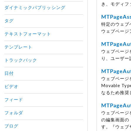
き、モディフ
ダイナミックパブリッシング
MTPageAss
タグ
特定のウェブ
ウェブページ
テキストフォーマット
MTPageAut
テンプレート
ウェブページ
り、ユーザー
トラックバック
MTPageAut
日付
ウェブページ
Movable
ビデオ
なるため推奨
フィード
MTPageAut
フォルダ
ウェブページ
の編集画面の『
ブログ
す。『ウェブ