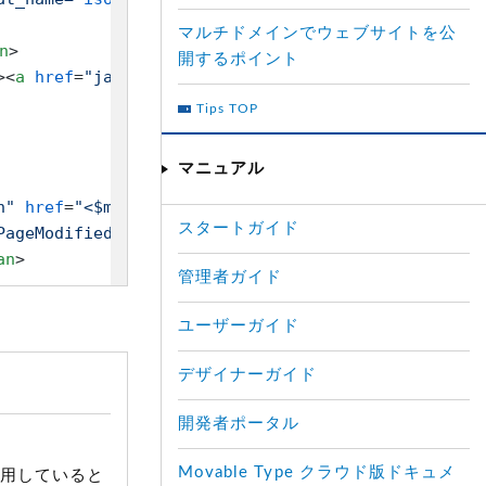
マルチドメインでウェブサイトを公
n
>
開するポイント
>
<
a
href
=
"javascript:void(0)"
onclick
=
"location.hr
Tips TOP
マニュアル
n"
href
=
"<$mt:PageAuthorURL$>"
>
<$mt:PageAuthorDisp
スタートガイド
PageModifiedDate format_name="
iso8601
"$>
"><$mt:Pag
an
>
管理者ガイド
ユーザーガイド
デザイナーガイド
開発者ポータル
Movable Type クラウド版ドキュメ
用していると