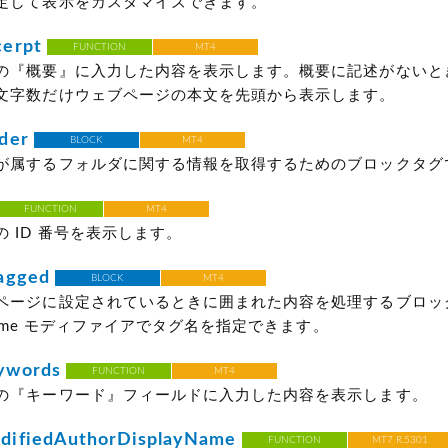
定して表示をカスタマイズできます。
erpt
FUNCTION
MT4
の『概要』に入力した内容を表示します。概要に記述がないと
文字数だけウェブページの本文を先頭から表示します。
der
BLOCK
MT4
が属するフォルダに関する情報を取得するためのブロックタグ
FUNCTION
MT4
 ID 番号を表示します。
agged
BLOCK
MT4
ページに設定されているときに囲まれた内容を処理するブロッ
 name モディファイアでタグ名を指定できます。
ywords
FUNCTION
MT4
の『キーワード』フィールドに入力した内容を表示します。
ifiedAuthorDisplayName
FUNCTION
MT7 R.5301