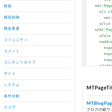
<
mt:Pag
検索
<
li
c
構造制御
<
mt
</
li
>
構造要素
</
mt:Pa
</
ul
>
コミュニティ
<
addr
<
sp
コメント
<
sp
<
sp
コンテンツタイプ
</
add
</
div
>
サイト
<
mt:Pages
</
div
>
システム
MTPage
</
mt:Page
</
mt:Page
条件分岐
MTBlogPag
スコア
ブログの総ウ