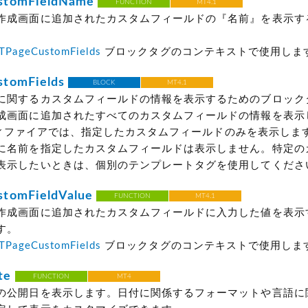
stomFieldName
FUNCTION
MT4.1
作成画面に追加されたカスタムフィールドの『名前』を表示す
。
TPageCustomFields
ブロックタグのコンテキストで使用しま
tomFields
BLOCK
MT4.1
に関するカスタムフィールドの情報を表示するためのブロック
成画面に追加されたすべてのカスタムフィールドの情報を表示
 モディファイアでは、指定したカスタムフィールドのみを表示します。e
に名前を指定したカスタムフィールドは表示しません。特定の
表示したいときは、個別のテンプレートタグを使用してくださ
tomFieldValue
FUNCTION
MT4.1
作成画面に追加されたカスタムフィールドに入力した値を表示
す。
TPageCustomFields
ブロックタグのコンテキストで使用しま
te
FUNCTION
MT4
の公開日を表示します。日付に関係するフォーマットや言語に