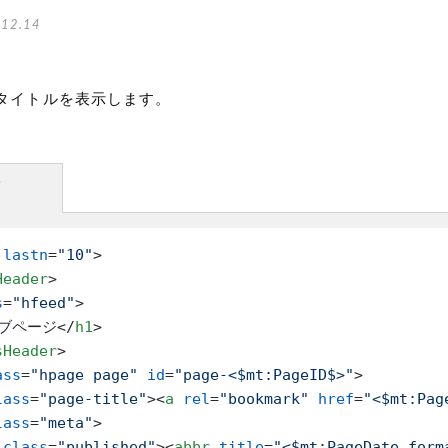
12.14
タイトルを表示します。
方
lastn
=
"10"
>
Header
>
s
=
"hfeed"
>
ブページ
</
h1
>
sHeader
>
ass
=
"hpage page"
id
=
"page-<$mt:PageID$>"
>
lass
=
"page-title"
>
<
a
rel
=
"bookmark"
href
=
"<$mt:Pag
lass
=
"meta"
>
class
=
"published"
>
<
abbr
title
=
"<$mt:PageDate form