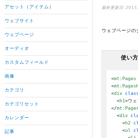
アセット（アイテム）
最終更新日: 2015.
ウェブサイト
ウェブページの
ウェブページ
オーディオ
使い
カスタムフィールド
画像
<
mt:Pages
<
mt:Pages
カテゴリ
<
div
clas
<
h1
>
ウェ
カテゴリセット
</
mt:Page
<
div
cl
カレンダー
<
h2
c
<
ul
c
記事
<
li