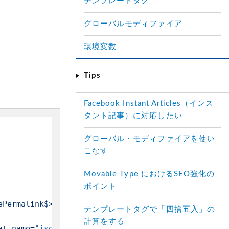
テンプレートタグ
グローバルモディファイア
環境変数
Tips
Facebook Instant Articles（インス
タント記事）に対応したい
グローバル・モディファイアを使い
こなす
Movable Type におけるSEO強化の
ポイント
ePermalink$>"
>
<$mt:PageTitle$>
</
a
>
</
h2
>
テンプレートタグで「四捨五入」の
計算をする
at_name="
iso8601
"$>
"><$mt:PageDate format="%b %d, 