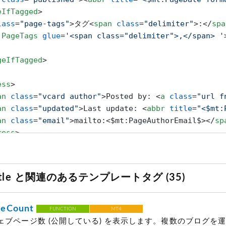
eIfTagged
>
lass
=
"page-tags"
>
タグ
<
span
class
=
"delimiter"
>
:
</
spa
:PageTags
glue
=
'<span class="delimiter">,</span> '
geIfTagged
>
ess
>
an
class
=
"vcard author"
>
Posted by: 
<
a
class
=
"url f
an
class
=
"updated"
>
Last update: 
<
abbr
title
=
"<$mt:
an
class
=
"email"
>
mailto:<$mt:PageAuthorEmail$>
</
sp
ress
>
Footer
>
Title と関連のあるテンプレートタグ (35)
sFooter
>
s
>
eCount
FUNCTION
MT4
ェブページ数
(公開している)
を表示します。複数のブログを運