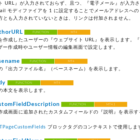
ト URL』が入力されておらず、且つ、『電子メール』が入力
email モディファイアを 1 に設定することでメールアドレスへ
方とも入力されていないときは、リンクは付加されません。
thorURL
FUNCTION
MT4
を作成したユーザーの『ウェブサイト URL』を表示します。
ーザー作成時やユーザー情報の編集画面で設定します。
sename
FUNCTION
MT4
の『出力ファイル名』（ベースネーム）を表示します。
dy
FUNCTION
MT4
の本文を表示します。
tomFieldDescription
FUNCTION
MT4.1
作成画面に追加されたカスタムフィールドの『説明』を表示す
。
TPageCustomFields
ブロックタグのコンテキストで使用しま