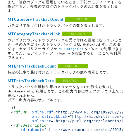
また、複数のブログを運用しているとき、下記のモディファイアを
指定すると、複数のブログのトラックバックの合計数を表示しま
す。
MTCategoryTrackbackCount
FUNCTION
カテゴリで受け付けたトラックバックの数を表示します。
MTCategoryTrackbackLink
FUNCTION
カテゴリについてトラックバックを受け付ける設定になっていると
き、そのカテゴリへのトラックバック URL を表示します。このタ
グは、カテゴリアーカイブか
MTCategories
タグの中で利用できま
す。また、モディファイア category を指定すると、どこでも利用
できます。
MTEntryTrackbackCount
FUNCTION
特定の記事で受け付けたトラックバックの数を表示します。
MTEntryTrackbackData
FUNCTION
トラックバック自動検知用のメタデータを RDF 形式で出力し、
Bookmarklet が利用します。この出力内容はウェブブラウザ上では
表示されません。
以下、出力内容のサンプルです。
<
rdf:RDF
xmlns:rdf
=
"http://www.w3.org/1999/02/22-r
xmlns:trackback
=
"http://madskills.com/pub
xmlns:dc
=
"http://purl.org/dc/elements/1.1
<
rdf:Description
rdf:about
=
"http://www.example.com/blog/2015/08