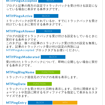
MTIfPingsAccepted
BLOCK
ブログと記事の両方の設定でトラックバックを受け付ける設定にな
っている場合に表示する条件タグです。
MTIfPingsActive
BLOCK
トラックバックが許可されているか、すでにトラックバックを受け
付けているときに実行する条件タグです。
MTIfPingsAllowed
BLOCK
ブログの設定でトラックバックを受け付ける設定をしているときに
実行する条件タグです。
このタグは、個々の記事のトラックバック受け付けの設定を無視し
ます。記事のトラックバック受け付け設定の判別には
MTIfPingsAccepted
ブロックタグをお使いください。
MTIfPingsModerated
BLOCK
受け付けたトラックバックについて、即時に公開しない場合に実行
する条件タグです。
MTPingBlogName
FUNCTION
トラックバック送信元のブログの名前を表示します。
MTPingDate
FUNCTION
トラックバックを受け付けた日時を表示します。日付に関係するフ
ォーマットや言語に関するモディファイアを指定して表示をカスタ
マイズできます。
MTPingEntry
BLOCK
MT4