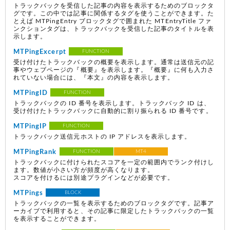
トラックバックを受信した記事の内容を表示するためのブロックタ
グです。この中では記事に関係するタグを使うことができます。た
とえば MTPingEntry ブロックタグで囲まれた MTEntryTitle ファ
ンクションタグは、トラックバックを受信した記事のタイトルを表
示します。
MTPingExcerpt
FUNCTION
受け付けたトラックバックの概要を表示します。通常は送信元の記
事やウェブページの『概要』を表示します。『概要』に何も入力さ
れていない場合には、『本文』の内容を表示します。
MTPingID
FUNCTION
トラックバックの ID 番号を表示します。トラックバック ID は、
受け付けたトラックバックに自動的に割り振られる ID 番号です。
MTPingIP
FUNCTION
トラックバック送信元ホストの IP アドレスを表示します。
MTPingRank
FUNCTION
MT4
トラックバックに付けられたスコアを一定の範囲内でランク付けし
ます。数値が小さい方が頻度が高くなります。
スコアを付けるには別途プラグインなどが必要です。
MTPings
BLOCK
トラックバックの一覧を表示するためのブロックタグです。記事ア
ーカイブで利用すると、その記事に限定したトラックバックの一覧
を表示することができます。