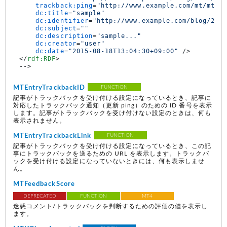
trackback:ping
=
"http://www.example.com/mt/mt-t
dc:title
=
"sample"
dc:identifier
=
"http://www.example.com/blog/201
dc:subject
=
""
dc:description
=
"sample..."
dc:creator
=
"user"
dc:date
=
"2015-08-18T13:04:30+09:00"
 />
</
rdf:RDF
>
MTEntryTrackbackID
FUNCTION
記事がトラックバックを受け付ける設定になっているとき、記事に
対応したトラックバック通知（更新 ping）のための ID 番号を表示
します。記事がトラックバックを受け付けない設定のときは、何も
表示されません。
MTEntryTrackbackLink
FUNCTION
記事がトラックバックを受け付ける設定になっているとき、この記
事にトラックバックを送るための URL を表示します。トラックバ
ックを受け付ける設定になっていないときには、何も表示しませ
ん。
MTFeedbackScore
DEPRECATED
FUNCTION
MT4
迷惑コメント/トラックバックを判断するための評価の値を表示し
ます。