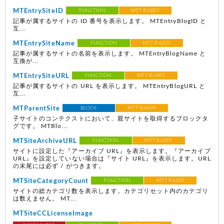
MTEntrySiteID
FUNCTION
MT7 R.4207
記事が属するサイトの ID 番号を表示します。 MTEntryBlogID と
互...
MTEntrySiteName
FUNCTION
MT7 R.4207
記事が属するサイトの名前を表示します。 MTEntryBlogName と
互換が...
MTEntrySiteURL
FUNCTION
MT7 R.4207
記事が属するサイトの URL を表示します。 MTEntryBlogURL と
互...
MTParentSite
BLOCK
MT7 R.4609
子サイトのコンテクストにおいて、親サイトを取得するブロックタ
グです。 MTBlo...
MTSiteArchiveURL
FUNCTION
MT7 R.4207
サイトに設定した『アーカイブ URL』を表示します。『アーカイブ
URL』を設定していない場合は『サイト URL』を表示します。URL
の末尾には必ず / がつきます。
MTSiteCategoryCount
FUNCTION
MT7 R.4207
サイトの総カテゴリ数を表示します。カテゴリセット内のカテゴリ
は数えません。 MT...
MTSiteCCLicenseImage