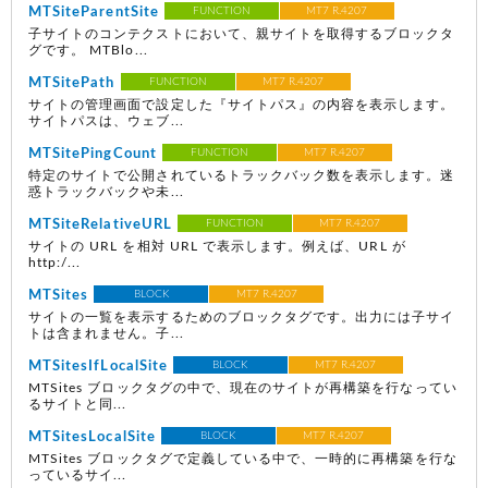
MTSiteParentSite
FUNCTION
MT7 R.4207
子サイトのコンテクストにおいて、親サイトを取得するブロックタ
グです。 MTBlo...
MTSitePath
FUNCTION
MT7 R.4207
サイトの管理画面で設定した『サイトパス』の内容を表示します。
サイトパスは、ウェブ...
MTSitePingCount
FUNCTION
MT7 R.4207
特定のサイトで公開されているトラックバック数を表示します。迷
惑トラックバックや未...
MTSiteRelativeURL
FUNCTION
MT7 R.4207
サイトの URL を相対 URL で表示します。例えば、URL が
http:/...
MTSites
BLOCK
MT7 R.4207
サイトの一覧を表示するためのブロックタグです。出力には子サイ
トは含まれません。子...
MTSitesIfLocalSite
BLOCK
MT7 R.4207
MTSites ブロックタグの中で、現在のサイトが再構築を行なってい
るサイトと同...
MTSitesLocalSite
BLOCK
MT7 R.4207
MTSites ブロックタグで定義している中で、一時的に再構築を行な
っているサイ...