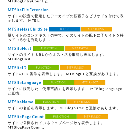
MTBlogEntryCount と...
MTSiteFileExtension
サイトの設定で指定したアーカイブの拡張子をピリオドを付けて表
示します。 MTBl...
MTSiteHasChildSite
BLOCK
MT7 R.4207
親サイトのコンテキストの中で、そのサイトの配下に子サイトを持
っているかを判別しま...
MTSiteHost
FUNCTION
MT7 R.4207
サイトのサイト URL からホスト名を取得し表示します。
MTBlogHost...
MTSiteID
FUNCTION
MT7 R.4207
サイトの ID 番号を表示します。 MTBlogID と互換があります。 ...
MTSiteLanguage
FUNCTION
MT7 R.4207
サイトに設定した「使用言語」を表示します。 MTBlogLanguage
と互換...
MTSiteName
FUNCTION
MT7 R.4207
サイトの名前を表示します。 MTBlogName と互換があります。 ...
MTSitePageCount
FUNCTION
MT7 R.4207
サイトで公開されているウェブページ数を表示します。
MTBlogPageCoun...