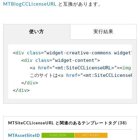
MTBlogCCLicenseURL
と互換があります。
使い方
実行結果
<
div
class
=
"widget-creative-commons widget"
>
<
div
class
=
"widget-content"
>
<
a
href
=
"<mt:SiteCCLicenseURL>"
>
<
img
al
      このサイトは
<
a
href
=
"<mt:SiteCCLicenseURL
</
div
>
</
div
>
MTSiteCCLicenseURL と関連のあるテンプレートタグ (38)
MTAssetSiteID
FUNCTION
MT7 R.4207