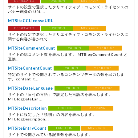
DEPRECATED
FUNCTION
MT7 R.4207
サイトの設定で選択したクリエイティブ・コモンズ・ライセンスの
バナー画像の URL...
MTSiteCCLicenseURL
DEPRECATED
FUNCTION
MT7 R.4207
サイトの設定で選択したクリエイティブ・コモンズ・ライセンスに
関する内容が書かれて...
MTSiteCommentCount
FUNCTION
MT7 R.4207
サイトの総コメント数を表示します。 MTBlogCommentCount と
互換...
MTSiteContentCount
FUNCTION
MT7 R.4207
特定のサイトで公開されているコンテンツデータの数を出力しま
す。content_t...
MTSiteDateLanguage
FUNCTION
MT7 R.4207
サイトの「日付の言語」で設定した言語名を表示します。
MTBlogDateLan...
MTSiteDescription
FUNCTION
MT7 R.4207
サイトに設定した『説明』の内容を表示します。
MTBlogDescription...
MTSiteEntryCount
FUNCTION
MT7 R.4207
サイトで公開されている記事数を表示します。