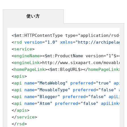
使い方
<$mt:HTTPContentType type="application/rsd+xm
<
rsd
version
=
"1.0"
xmlns
=
"http://archipelago.
<
service
>
<
engineName
>
<$mt:ProductName version="1"$>
</
e
<
engineLink
>
http://www.sixapart.com/movablety
<
homePageLink
>
<$mt:BlogURL$>
</
homePageLink
>
<
apis
>
<
api
name
=
"MetaWeblog"
preferred
=
"true"
apiLi
<
api
name
=
"MovableType"
preferred
=
"false"
api
<
api
name
=
"Blogger"
preferred
=
"false"
apiLink
<
api
name
=
"Atom"
preferred
=
"false"
apiLink
=
"<
</
apis
>
</
service
>
</
rsd
>