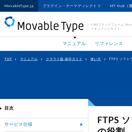
MovableType.jp
プラグイン・テーマディレクトリ
MT Hub（
CMSプラットフォーム Movab
ドキュメントサイト
マニュアル
リファレンス
TOP
マニュアル
クラウド版 操作ガイド
使い方
FTPS ソフ
目次
FTPS
サービス仕様