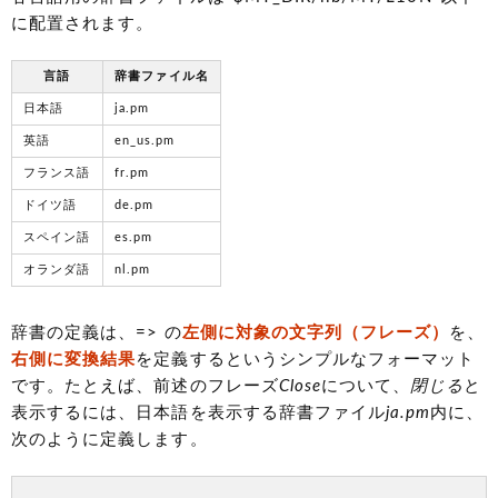
に配置されます。
言語
辞書ファイル名
日本語
ja.pm
英語
en_us.pm
フランス語
fr.pm
ドイツ語
de.pm
スペイン語
es.pm
オランダ語
nl.pm
辞書の定義は、=> の
左側に対象の文字列（フレーズ）
を、
右側に変換結果
を定義するというシンプルなフォーマット
です。たとえば、前述のフレーズ
Close
について、
閉じる
と
表示するには、日本語を表示する辞書ファイル
ja.pm
内に、
次のように定義します。