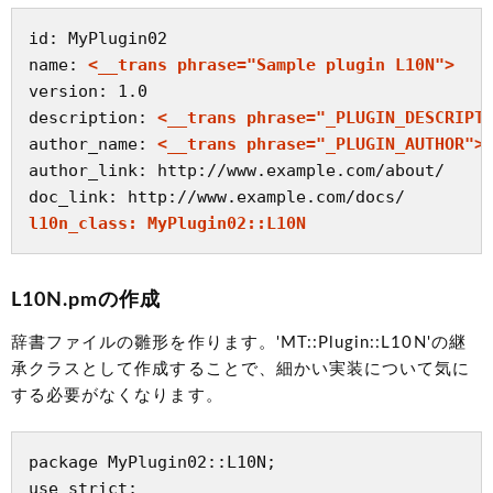
id: MyPlugin02

name: 
<__trans phrase="Sample plugin L10N">
version: 1.0

description: 
<__trans phrase="_PLUGIN_DESCRIPT
author_name: 
<__trans phrase="_PLUGIN_AUTHOR">
author_link: http://www.example.com/about/

l10n_class: MyPlugin02::L10N
L10N.pmの作成
辞書ファイルの雛形を作ります。'MT::Plugin::L10N'の継
承クラスとして作成することで、細かい実装について気に
する必要がなくなります。
package MyPlugin02::L10N;

use strict;
