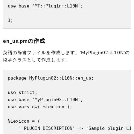
use base 'MT::Plugin::L10N';

en_us.pmの作成
英語の辞書ファイルを作成します。'MyPlugin02::L10N'の
継承クラスとして作成します。
package MyPlugin02::L10N::en_us;

use strict;

use base 'MyPlugin02::L10N';

use vars qw( %Lexicon );

%Lexicon = (

    '_PLUGIN_DESCRIPTION' => 'Sample plugin L10