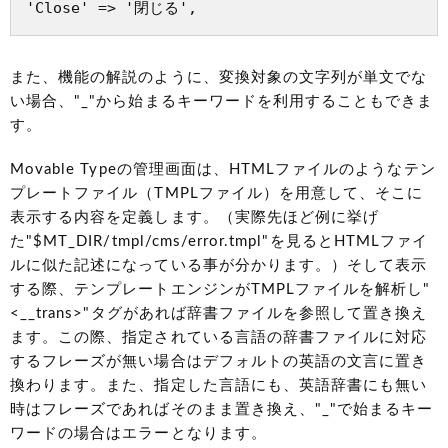
'Close' => '閉じる',
また、機能の解説のように、変換対象の文字列が単文でな
い場合、"_"から始まるキーワードを利用することもできま
す。
Movable Typeの管理画面は、HTMLファイルのようなテン
プレートファイル（TMPLファイル）を用意して、そこに
表示する内容を定義します。（実際先ほど例に挙げ
た"$MT_DIR/tmpl/cms/error.tmpl"を見るとHTMLファイ
ルに似た記述になっている事が分かります。）そして表示
する際、テンプレートエンジンがTMPLファイルを解析し"
<__trans>"タグがあれば辞書ファイルを参照して置き換え
ます。この際、指定されている言語の辞書ファイルに対応
するフレーズが無い場合はデフォルトの英語の文言に置き
換わります。また、指定した言語にも、英語辞書にも無い
時はフレーズであればそのまま置き換え、"_"で始まるキー
ワードの場合はエラーとなります。