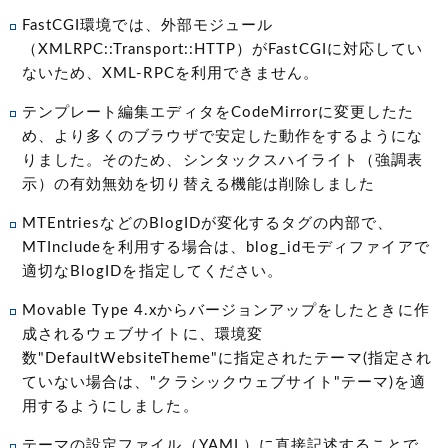
FastCGI環境では、外部モジュール
（XMLRPC::Transport::HTTP）がFastCGIに対応してい
ないため、XML-RPCを利用できません。
テンプレート編集エディタをCodeMirrorに変更したた
め、より多くのブラウザで安定した動作をするようにな
りました。そのため、シンタックスハイライト（強調表
示）の有効無効を切り替える機能は削除しました
MTEntriesなどのBlogIDが変化するタグの内部で、
MTIncludeを利用する場合は、blog_idモディファイアで
適切なBlogIDを指定してください。
Movable Type 4.xからバージョンアップをしたときに作
成されるウェブサイトに、環境変
数"DefaultWebsiteTheme"に指定されたテーマ(指定され
ていない場合は、"クラシックウェブサイト"テーマ)を適
用するようにしました。
テーマの設定ファイル（YAML）に直接記述することで、