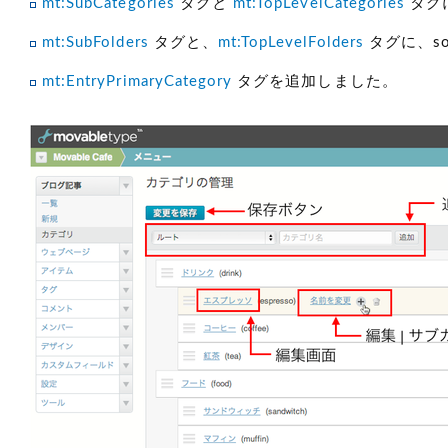
mt:SubCategories
タグと
mt:TopLevelCategories
タグに
mt:SubFolders
タグと、
mt:TopLevelFolders
タグに、so
mt:EntryPrimaryCategory
タグを追加しました。