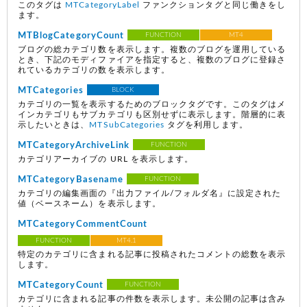
このタグは
MTCategoryLabel
ファンクションタグと同じ働きをし
ます。
MTBlogCategoryCount
FUNCTION
MT4
ブログの総カテゴリ数を表示します。複数のブログを運用している
とき、下記のモディファイアを指定すると、複数のブログに登録さ
れているカテゴリの数を表示します。
MTCategories
BLOCK
カテゴリの一覧を表示するためのブロックタグです。このタグはメ
インカテゴリもサブカテゴリも区別せずに表示します。階層的に表
示したいときは、
MTSubCategories
タグを利用します。
MTCategoryArchiveLink
FUNCTION
カテゴリアーカイブの URL を表示します。
MTCategoryBasename
FUNCTION
カテゴリの編集画面の『出力ファイル/フォルダ名』に設定された
値（ベースネーム）を表示します。
MTCategoryCommentCount
FUNCTION
MT4.1
特定のカテゴリに含まれる記事に投稿されたコメントの総数を表示
します。
MTCategoryCount
FUNCTION
カテゴリに含まれる記事の件数を表示します。未公開の記事は含み