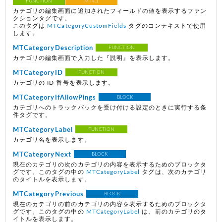
FUNCTION
MT4.1
カテゴリの編集画面に追加されたフィールドの値を表示するファン
クションタグです。
このタグは
MTCategoryCustomFields
タグのコンテキストで使用
します。
MTCategoryDescription
FUNCTION
カテゴリの編集画面で入力した『説明』を表示します。
MTCategoryID
FUNCTION
カテゴリの ID 番号を表示します。
MTCategoryIfAllowPings
BLOCK
カテゴリへのトラックバックを受け付ける設定のときに実行する条
件タグです。
MTCategoryLabel
FUNCTION
カテゴリ名を表示します。
MTCategoryNext
BLOCK
現在のカテゴリの次のカテゴリの内容を表示するためのブロックタ
グです。このタグの中の
MTCategoryLabel
タグは、次のカテゴリ
のタイトルを表示します。
MTCategoryPrevious
BLOCK
現在のカテゴリの前のカテゴリの内容を表示するためのブロックタ
グです。このタグの中の
MTCategoryLabel
は、前のカテゴリのタ
イトルを表示します。