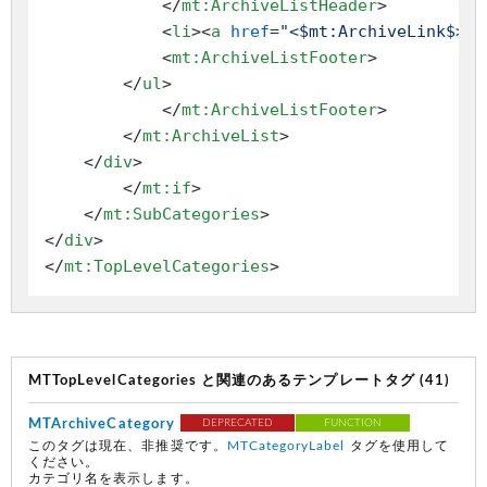
</
mt:ArchiveListHeader
>
<
li
>
<
a
href
=
"<$mt:ArchiveLink$>"
>
<
mt:ArchiveListFooter
>
</
ul
>
</
mt:ArchiveListFooter
>
</
mt:ArchiveList
>
</
div
>
</
mt:if
>
</
mt:SubCategories
>
</
div
>
</
mt:TopLevelCategories
>
MTTopLevelCategories と関連のあるテンプレートタグ (41)
MTArchiveCategory
DEPRECATED
FUNCTION
このタグは現在、非推奨です。
MTCategoryLabel
タグを使用して
ください。
カテゴリ名を表示します。