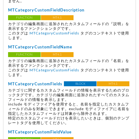
ません。
MTCategoryCustomFieldDescription
FUNCTION
MT4.1
カテゴリの編集画面に追加されたカスタムフィールドの『説明』を
表示するファンクションタグです。
このタグは
MTCategoryCustomFields
タグのコンテキストで使用
します。
MTCategoryCustomFieldName
FUNCTION
MT4.1
カテゴリの編集画面に追加されたカスタムフィールドの『名前』を
表示するファンクションタグです。
このタグは
MTCategoryCustomFields
タグのコンテキストで使用
します。
MTCategoryCustomFields
BLOCK
MT4.1
カテゴリに関するカスタムフィールドの情報を表示するためのブロ
ックタグです。カテゴリの編集画面に追加されたすべてのカスタム
フィールドの情報を表示します。
include モディファイアを使用すると、名前を指定したカスタムフ
ィールドのみを対象にできます。exclude モディファイアに名前を
指定したカスタムフィールドは対象から除外されます。
特定のカスタムフィールドだけを表示したいときは、個別のテンプ
レートタグを使用してください。
MTCategoryCustomFieldValue