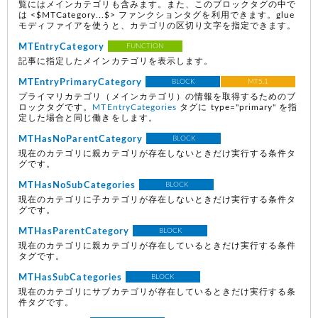
覧にはメインカテゴリも含みます。また、このブロックタグの中で
は <$MTCategory...$> ファンクションタグを利用できます。glue
モディファイアを使うと、カテゴリの区切り文字を指定できます。
MTEntryCategory
FUNCTION
記事に指定したメインカテゴリを表示します。
MTEntryPrimaryCategory
BLOCK
MT5.1
プライマリカテゴリ（メインカテゴリ）の情報を取得するためのブ
ロックタグです。
MTEntryCategories
タグに type="primary" を指
定した場合と同じ働きをします。
MTHasNoParentCategory
BLOCK
現在のカテゴリに親カテゴリが存在しないときだけ実行する条件タ
グです。
MTHasNoSubCategories
BLOCK
現在のカテゴリに子カテゴリが存在しないときだけ実行する条件タ
グです。
MTHasParentCategory
BLOCK
現在のカテゴリに親カテゴリが存在しているときだけ実行する条件
タグです。
MTHasSubCategories
BLOCK
現在のカテゴリにサブカテゴリが存在しているときだけ実行する条
件タグです。