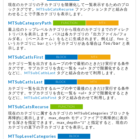
現在のカテゴリの子カテゴリを階層化して一覧表示するためのブロ
ックタグです。
MTSubCatsRecurse
ファンクションタグと組み合
わせることで子孫カテゴリを表示します。
MTSubCategoryPath
FUNCTION
MT4
最上位のトップレベルカテゴリから現在のカテゴリまでのディレク
トリパスを表示します。パスは各カテゴリの『出力ファイル/フォ
ルダ名』（ベースネーム）をもとに生成されます。例えば、foo と
foo/bar
いうカテゴリに bar という子カテゴリがある場合は
と表
示します。
MTSubCatIsFirst
BLOCK
MT4
カテゴリ一覧を出力するループの中で最初のときだけ実行する条件
タグです。サブカテゴリを含む一覧を <ul> タグで階層化するとき
などに、
MTSubCatIsLast
タグと組み合わせて利用します。
MTSubCatIsLast
BLOCK
MT4
カテゴリ一覧を出力するループの中で最後のときだけ実行する条件
タグです。サブカテゴリを含む一覧を <ul> タグで階層化するとき
などに、
MTSubCatIsFirst
タグと組み合わせて利用します。
MTSubCatsRecurse
FUNCTION
現在のカテゴリに属するカテゴリの MTSubCategories ブロックを
再帰的に表示します。max_depth モディファイアで再帰的に表示
する深さを指定できます。max_depth="
1
" と指定すると、現在の
カテゴリの直下の子カテゴリまでを表示します。
MTTopLevelCategories
BLOCK