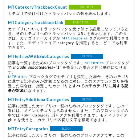
MTCategoryTrackbackCount
FUNCTION
カテゴリで受け付けたトラックバックの数を表示します。
MTCategoryTrackbackLink
FUNCTION
カテゴリについてトラックバックを受け付ける設定になっていると
き、そのカテゴリへのトラックバック URL を表示します。このタ
グは、カテゴリアーカイブか
MTCategories
タグの中で利用できま
す。また、モディファイア category を指定すると、どこでも利用
できます。
MTEntriesWithSubCategories
BLOCK
記事を一覧するためのブロックタグです。
MTEntries
ブロックタグ
で
include_subcategories="1"
を指定した場合と同じ動作になりま
す。
MTEntries
ブロックタグでカテゴリを指定した場合、そのカテゴリ
に属する記事のみが対象になるのに対し、このタグでカテゴリを指
定した場合は、指定したカテゴリと
すべての子カテゴリに属する記
事が対象
になります。
MTEntryAdditionalCategories
BLOCK
記事に指定したカテゴリの一覧のためのブロックタグです。この一
覧には、メインカテゴリは含みません。また、このブロックタグの
中では <$MTCategory...$> タグを利用できます。モディファイア
glue を使うと、カテゴリの区切り文字を指定できます。
MTEntryCategories
BLOCK
記事に指定したカテゴリの一覧のためのブロックタグです。この一