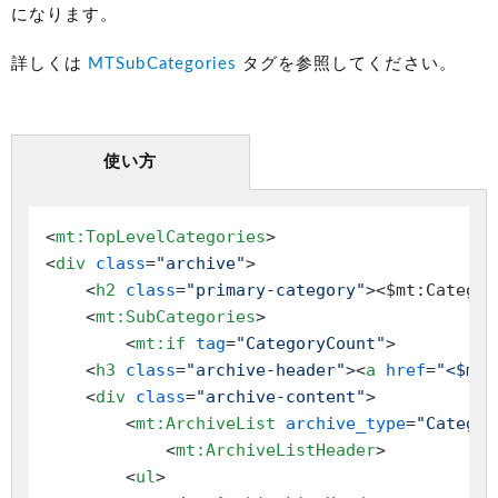
になります。
詳しくは
MTSubCategories
タグを参照してください。
使い方
<
mt:TopLevelCategories
>
<
div
class
=
"archive"
>
<
h2
class
=
"primary-category"
>
<$mt:Categor
<
mt:SubCategories
>
<
mt:if
tag
=
"CategoryCount"
>
<
h3
class
=
"archive-header"
>
<
a
href
=
"<$mt:
<
div
class
=
"archive-content"
>
<
mt:ArchiveList
archive_type
=
"Categor
<
mt:ArchiveListHeader
>
<
ul
>