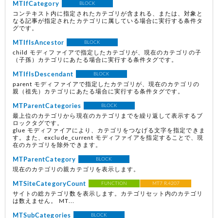
MTIfCategory
BLOCK
コンテキスト内に指定されたカテゴリが含まれる、または、対象と
なる記事が指定されたカテゴリに属している場合に実行する条件タ
グです。
MTIfIsAncestor
BLOCK
child モディファイアで指定したカテゴリが、現在のカテゴリの子
（子孫）カテゴリにあたる場合に実行する条件タグです。
MTIfIsDescendant
BLOCK
parent モディファイアで指定したカテゴリが、現在のカテゴリの
親（祖先）カテゴリにあたる場合に実行する条件タグです。
MTParentCategories
BLOCK
最上位のカテゴリから現在のカテゴリまでを繰り返して表示するブ
ロックタグです。
glue モディファイアにより、カテゴリをつなげる文字を指定できま
す。また、exclude_current モディファイアを指定することで、現
在のカテゴリを除外できます。
MTParentCategory
BLOCK
現在のカテゴリの親カテゴリを表示します。
MTSiteCategoryCount
FUNCTION
MT7 R.4207
サイトの総カテゴリ数を表示します。カテゴリセット内のカテゴリ
は数えません。 MT...
MTSubCategories
BLOCK