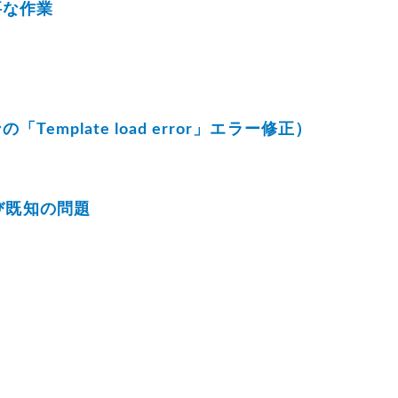
必要な作業
「Template load error」エラー修正）
および既知の問題