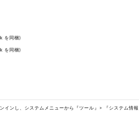
ack を同梱)
ack を同梱)
てサインインし、システムメニューから『ツール』> 『システム情