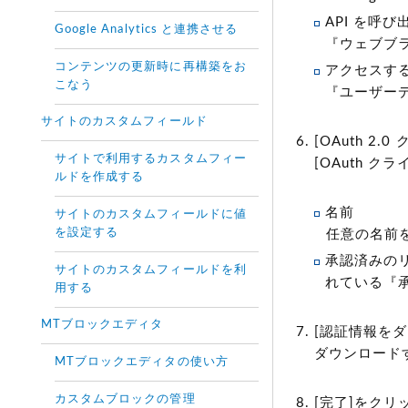
API を呼
Google Analytics と連携させる
『ウェブブラウ
コンテンツの更新時に再構築をお
アクセスす
こなう
『ユーザー
サイトのカスタムフィールド
[OAuth 
サイトで利用するカスタムフィー
[OAuth ク
ルドを作成する
名前
サイトのカスタムフィールドに値
を設定する
任意の名前
承認済みのリダ
サイトのカスタムフィールドを利
れている『承
用する
MTブロックエディタ
[認証情報を
ダウンロード
MTブロックエディタの使い方
カスタムブロックの管理
[完了]をクリ