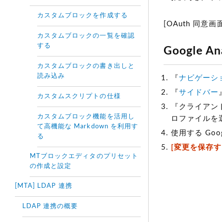
カスタムブロックを作成する
[OAuth 同
カスタムブロックの一覧を確認
する
Google
カスタムブロックの書き出しと
読み込み
『
ナビゲーシ
『
サイドバー
カスタムスクリプトの仕様
『クライアント 
カスタムブロック機能を活用し
ロファイルを
て高機能な Markdown を利用す
使用する Goo
る
[変更を保存す
MTブロックエディタのプリセット
の作成と設定
[MTA] LDAP 連携
LDAP 連携の概要