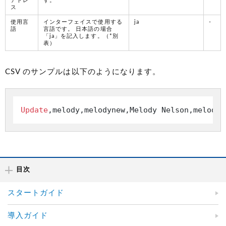
アドレ
す。
ス
使用言
インターフェイスで使用する
ja
-
語
言語です。 日本語の場合
「ja」を記入します。（*別
表）
CSV のサンプルは以下のようになります。
Update
,melody,melodynew,Melody Nelson,melody
@
目次
スタートガイド
導入ガイド