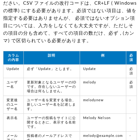
ださい。CSV ファイルの改行コードは、CR+LF ( Windows
の標準) にする必要があります。必須ではない項目は、値を
指定する必要はありませんが、 必須ではないオプション項
目については、入力をしなくても大丈夫ですが、ただしそ
の項目の分も含めて、すべての項目の数だけ、必ず , (カン
マ) で区切られている必要があります。
カラム
説明
例
必
の内容
須
Update
必ず「Update」とします。
Update
必
須
ユーザ
更新対象となるユーザーのID
melody
必
ー名
です。存在しないユーザーの
須
場合は何もしません。
変更後
ユーザー名を変更する場合、
melodynew
-
のユー
新しいユーザー名を記述しま
ザー名
す。
表示名
ユーザーの投稿をサイトに公
Melody Nelson
-
開するときに、表示する名前
です。
メール
投稿者のメールアドレスで
melody@example.com
-