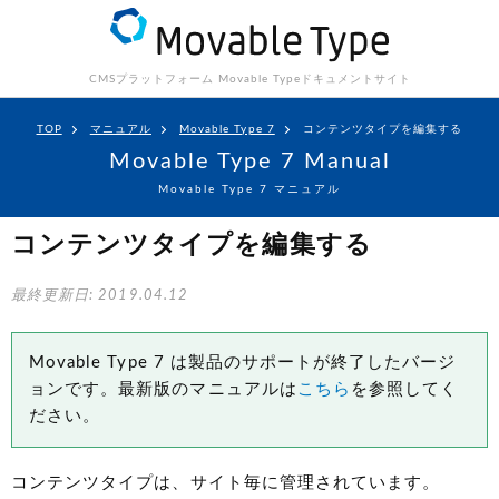
CMSプラットフォーム Movable Type
ドキュメントサイト
TOP
マニュアル
Movable Type 7
コンテンツタイプを編集する
Movable Type 7 Manual
Movable Type 7 マニュアル
コンテンツタイプを編集する
最終更新日: 2019.04.12
Movable Type 7 は製品のサポートが終了したバージ
ョンです。最新版のマニュアルは
こちら
を参照してく
ださい。
コンテンツタイプは、サイト毎に管理されています。