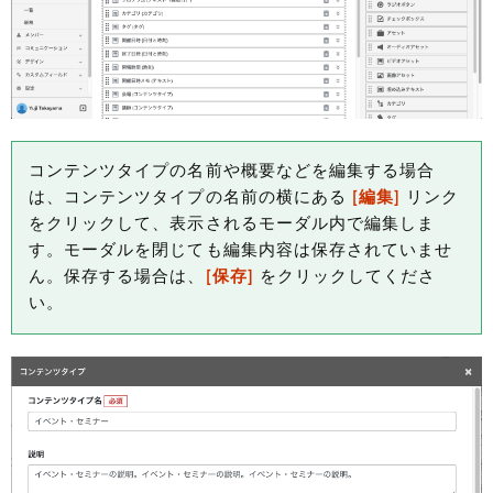
コンテンツタイプの名前や概要などを編集する場合
は、コンテンツタイプの名前の横にある
[編集]
リンク
をクリックして、表示されるモーダル内で編集しま
す。モーダルを閉じても編集内容は保存されていませ
ん。保存する場合は、
[保存]
をクリックしてくださ
い。