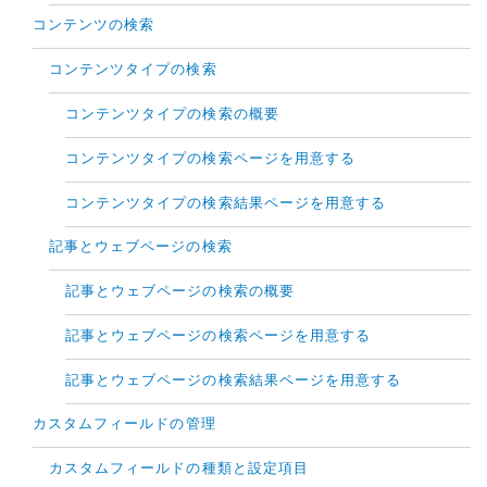
コンテンツの検索
コンテンツタイプの検索
コンテンツタイプの検索の概要
コンテンツタイプの検索ページを用意する
コンテンツタイプの検索結果ページを用意する
記事とウェブページの検索
記事とウェブページの検索の概要
記事とウェブページの検索ページを用意する
記事とウェブページの検索結果ページを用意する
カスタムフィールドの管理
カスタムフィールドの種類と設定項目