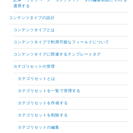
記事・ウェブページ・コンテンツデータの編集画面に CSS を
適用する
コンテンツタイプの設計
コンテンツタイプとは
コンテンツタイプで利用可能なフィールドについて
コンテンツタイプに関連するテンプレートタグ
カテゴリセットの管理
カテゴリセットとは
カテゴリセットを一覧で管理する
カテゴリセットを作成する
カテゴリセットを削除する
カテゴリセットの編集