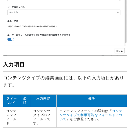
入力項目
コンテンツタイプの編集画面には、以下の入力項目があり
ます。
フィー
必
入力内容
備考
ルド
須
コンテ
コンテンツ
コンテンツフィールドの詳細は『
コンテ
ンツフ
タイプのフ
ンツタイプで利用可能なフィールドにつ
ィール
ィールドで
いて
』をご参照ください。
ド
す。