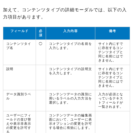
加えて、コンテンツタイプの詳細モーダルでは、以下の入
力項目があります。
フィールド
必
入力内容
備考
須
コンテンツタイ
◯
コンテンツタイプの名前を
サイト内にすで
プ名
入力します。
に存在するコン
テンツタイプと
同じ名前にはで
きません。
説明
コンテンツタイプの説明文
サイト内にすで
を入力します。
に存在するコン
テンツタイプと
同じ名前にはで
きません。
データ識別ラベ
コンテンツデータの識別に
入力が必須とな
ル
用いるラベルの入力方法を
っているテキス
選択します。
トフィールドが
一覧されます。
ユーザーにフィ
コンテンツデータの編集画
ールドの並び替
面において、ユーザーに表
えや表示非表示
示オプションの変更を許可
の変更を許可す
する場合に有効にします。
る