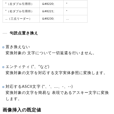
“（左ダブル引用符）
&#8220;
"
”（右ダブル引用符）
&#8221;
"
…（三点リーダー）
&#8230;
...
句読点置き換え
置き換えない
変換対象の 文字について一切返還を行いません。
エンティティ (”、“など)
変換対象の文字を対応する文字実体参照に変換します。
対応するASCII文字 ("、'、...、-、--)
変換対象の文字を簡易な 表現であるアスキー文字に変換
します。
画像挿入の既定値