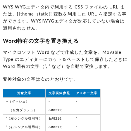
WYSIWYGエディタ内で利用する CSS ファイルの URL ま
たは、{{theme_static}} 変数を利用した URL を指定する事
ができます。WYSIWYGエディタが対応していない場合は
適用されません。
Word特有の文字を置き換える
マイクロソフト Word などで作成した文章を、Movable
Type のエディターにカット＆ペーストして保存したときに
Word 固有の文字（“, ” など）を自動で変換します。
変換対象の文字は次のとおりです。
対象文字
文字実体参照
アスキー文字
–（ダッシュ）
-
-
—（全角ダッシュ）
&#8212;
--
‘（左シングル引用符）
&#8216;
'
’（右シングル引用符）
&#8217;
'