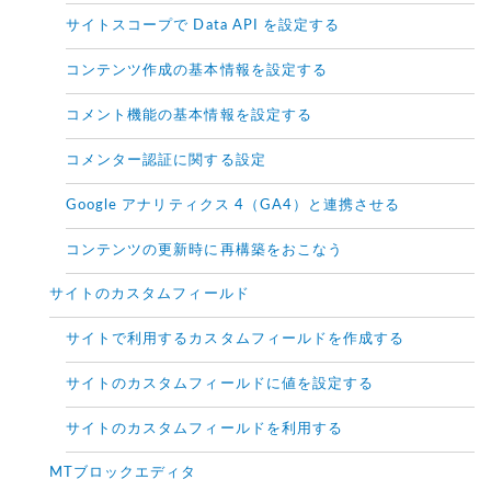
サイトスコープで Data API を設定する
コンテンツ作成の基本情報を設定する
コメント機能の基本情報を設定する
コメンター認証に関する設定
Google アナリティクス 4（GA4）と連携させる
コンテンツの更新時に再構築をおこなう
サイトのカスタムフィールド
サイトで利用するカスタムフィールドを作成する
サイトのカスタムフィールドに値を設定する
サイトのカスタムフィールドを利用する
MTブロックエディタ