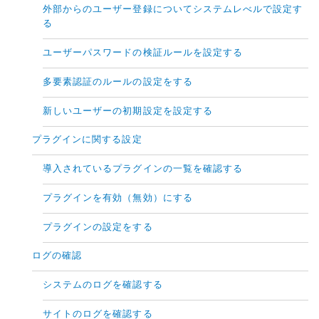
外部からのユーザー登録についてシステムレべルで設定す
る
ユーザーパスワードの検証ルールを設定する
多要素認証のルールの設定をする
新しいユーザーの初期設定を設定する
プラグインに関する設定
導入されているプラグインの一覧を確認する
プラグインを有効（無効）にする
プラグインの設定をする
ログの確認
システムのログを確認する
サイトのログを確認する