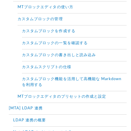
MTブロックエディタの使い方
カスタムブロックの管理
カスタムブロックを作成する
カスタムブロックの一覧を確認する
カスタムブロックの書き出しと読み込み
カスタムスクリプトの仕様
カスタムブロック機能を活用して高機能な Markdown
を利用する
MTブロックエディタのプリセットの作成と設定
[MTA] LDAP 連携
LDAP 連携の概要