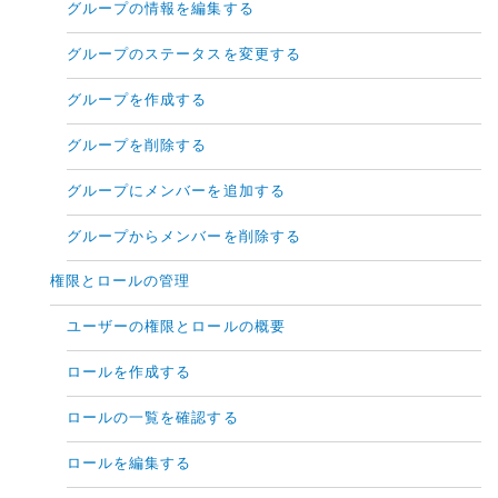
グループの情報を編集する
グループのステータスを変更する
グループを作成する
グループを削除する
グループにメンバーを追加する
グループからメンバーを削除する
権限とロールの管理
ユーザーの権限とロールの概要
ロールを作成する
ロールの一覧を確認する
ロールを編集する