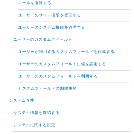
ロールを削除する
ユーザーのサイト権限を管理する
ユーザーのシステム権限を管理する
ユーザーのカスタムフィールド
ユーザーが利用するカスタムフィールドを作成する
ユーザーのカスタムフィールドに値を設定する
ユーザーのカスタムフィールドを利用する
カスタムフィールドの制限事項
システム管理
システム情報を確認する
システムに関する設定