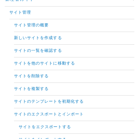
サイト管理
サイト管理の概要
新しいサイトを作成する
サイトの一覧を確認する
サイトを他のサイトに移動する
サイトを削除する
サイトを複製する
サイトのテンプレートを初期化する
サイトのエクスポートとインポート
サイトをエクスポートする