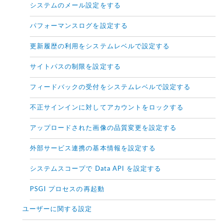
システムのメール設定をする
パフォーマンスログを設定する
更新履歴の利用をシステムレベルで設定する
サイトパスの制限を設定する
フィードバックの受付をシステムレベルで設定する
不正サインインに対してアカウントをロックする
アップロードされた画像の品質変更を設定する
外部サービス連携の基本情報を設定する
システムスコープで Data API を設定する
PSGI プロセスの再起動
ユーザーに関する設定