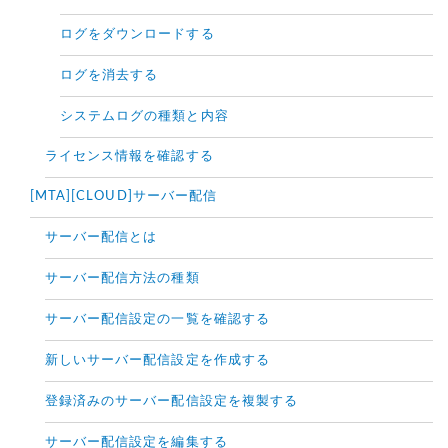
ログをダウンロードする
ログを消去する
システムログの種類と内容
ライセンス情報を確認する
[MTA][CLOUD]サーバー配信
サーバー配信とは
サーバー配信方法の種類
サーバー配信設定の一覧を確認する
新しいサーバー配信設定を作成する
登録済みのサーバー配信設定を複製する
サーバー配信設定を編集する