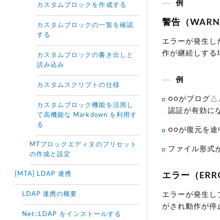
例
カスタムブロックを作成する
警告（WARN
カスタムブロックの一覧を確認
する
エラーが発生し
作が継続しする
カスタムブロックの書き出しと
読み込み
例
カスタムスクリプトの仕様
○○がブログ△△
カスタムブロック機能を活用し
認証が有効に
て高機能な Markdown を利用す
る
○○が復元を
MTブロックエディタのプリセット
ファイル形式が
の作成と設定
[MTA] LDAP 連携
エラー（ERR
LDAP 連携の概要
エラーが発生し
がされ動作が停
Net::LDAP をインストールする