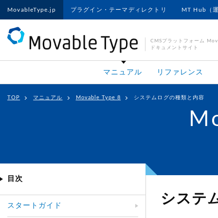
MovableType.jp
プラグイン・テーマディレクトリ
MT Hub（
CMSプラットフォーム Movab
ドキュメントサイト
マニュアル
リファレンス
TOP
マニュアル
Movable Type 8
システムログの種類と内容
Mo
目次
システ
スタートガイド