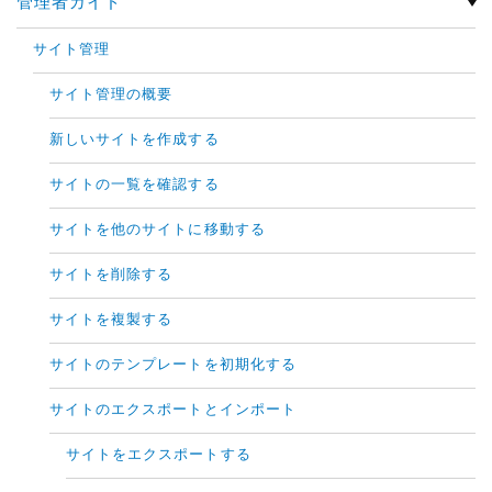
管理者ガイド
サイト管理
サイト管理の概要
新しいサイトを作成する
サイトの一覧を確認する
サイトを他のサイトに移動する
サイトを削除する
サイトを複製する
サイトのテンプレートを初期化する
サイトのエクスポートとインポート
サイトをエクスポートする