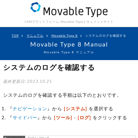
CMSプラットフォーム Movable Type
ドキュメントサイト
TOP
マニュアル
Movable Type 8
システムのログを確認する
Movable Type 8 Manual
Movable Type 8 マニュアル
システムのログを確認する
最終更新日: 2023.10.25
システムのログを確認する手順は以下のとおりです。
『
ナビゲーション
』から
[システム]
を選択する
『
サイドバー
』から
[ツール]
-
[ログ]
をクリックする