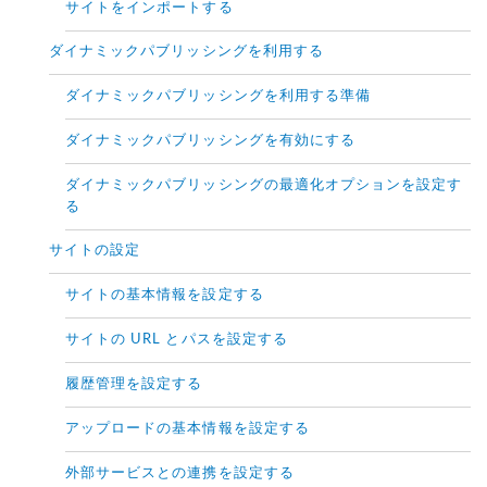
サイトをインポートする
ダイナミックパブリッシングを利用する
ダイナミックパブリッシングを利用する準備
ダイナミックパブリッシングを有効にする
ダイナミックパブリッシングの最適化オプションを設定す
る
サイトの設定
サイトの基本情報を設定する
サイトの URL とパスを設定する
履歴管理を設定する
アップロードの基本情報を設定する
外部サービスとの連携を設定する