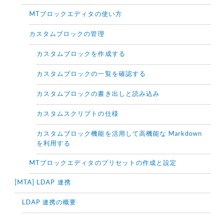
MTブロックエディタの使い方
カスタムブロックの管理
カスタムブロックを作成する
カスタムブロックの一覧を確認する
カスタムブロックの書き出しと読み込み
カスタムスクリプトの仕様
カスタムブロック機能を活用して高機能な Markdown
を利用する
MTブロックエディタのプリセットの作成と設定
[MTA] LDAP 連携
LDAP 連携の概要