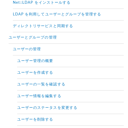
Net::LDAP をインストールする
LDAP を利用してユーザーとグループを管理する
ディレクトリサービスと同期する
ユーザーとグループの管理
ユーザーの管理
ユーザー管理の概要
ユーザーを作成する
ユーザーの一覧を確認する
ユーザー情報を編集する
ユーザーのステータスを変更する
ユーザーを削除する