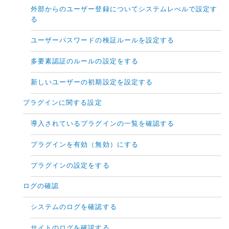
外部からのユーザー登録についてシステムレべルで設定す
る
ユーザーパスワードの検証ルールを設定する
多要素認証のルールの設定をする
新しいユーザーの初期設定を設定する
プラグインに関する設定
導入されているプラグインの一覧を確認する
プラグインを有効（無効）にする
プラグインの設定をする
ログの確認
システムのログを確認する
サイトのログを確認する