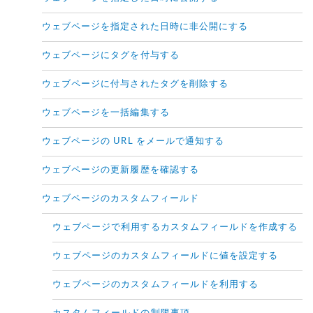
ウェブページを指定された日時に非公開にする
ウェブページにタグを付与する
ウェブページに付与されたタグを削除する
ウェブページを一括編集する
ウェブページの URL をメールで通知する
ウェブページの更新履歴を確認する
ウェブページのカスタムフィールド
ウェブページで利用するカスタムフィールドを作成する
ウェブページのカスタムフィールドに値を設定する
ウェブページのカスタムフィールドを利用する