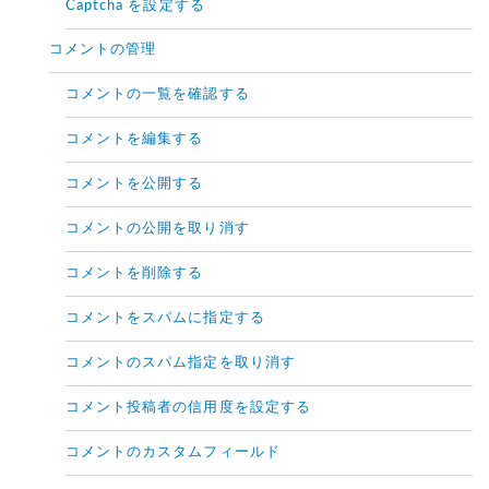
Captcha を設定する
コメントの管理
コメントの一覧を確認する
コメントを編集する
コメントを公開する
コメントの公開を取り消す
コメントを削除する
コメントをスパムに指定する
コメントのスパム指定を取り消す
コメント投稿者の信用度を設定する
コメントのカスタムフィールド