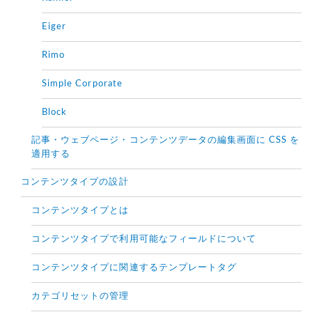
Eiger
Rimo
Simple Corporate
Block
記事・ウェブページ・コンテンツデータの編集画面に CSS を
適用する
コンテンツタイプの設計
コンテンツタイプとは
コンテンツタイプで利用可能なフィールドについて
コンテンツタイプに関連するテンプレートタグ
カテゴリセットの管理