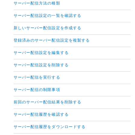
サーバー配信方法の種類
サーバー配信設定の一覧を確認する
新しいサーバー配信設定を作成する
登録済みのサーバー配信設定を複製する
サーバー配信設定を編集する
サーバー配信設定を削除する
サーバー配信を実行する
サーバー配信の制限事項
前回のサーバー配信結果を削除する
サーバー配信履歴を確認する
サーバー配信履歴をダウンロードする