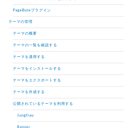
PageButeプラグイン
テーマの管理
テーマの概要
テーマの一覧を確認する
テーマを適用する
テーマをインストールする
テーマをエクスポートする
テーマを作成する
公開されているテーマを利用する
Jungfrau
Rainier