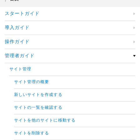
スタートガイド
導入ガイド
操作ガイド
管理者ガイド
サイト管理
サイト管理の概要
新しいサイトを作成する
サイトの一覧を確認する
サイトを他のサイトに移動する
サイトを削除する