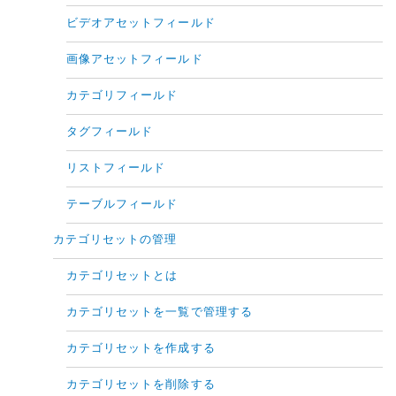
ビデオアセットフィールド
画像アセットフィールド
カテゴリフィールド
タグフィールド
リストフィールド
テーブルフィールド
カテゴリセットの管理
カテゴリセットとは
カテゴリセットを一覧で管理する
カテゴリセットを作成する
カテゴリセットを削除する