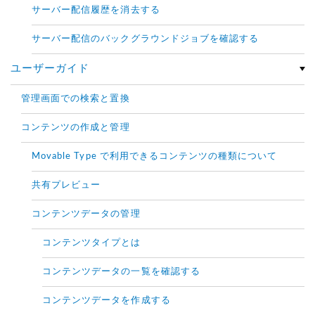
サーバー配信履歴を消去する
サーバー配信のバックグラウンドジョブを確認する
ユーザーガイド
管理画面での検索と置換
コンテンツの作成と管理
Movable Type で利用できるコンテンツの種類について
共有プレビュー
コンテンツデータの管理
コンテンツタイプとは
コンテンツデータの一覧を確認する
コンテンツデータを作成する