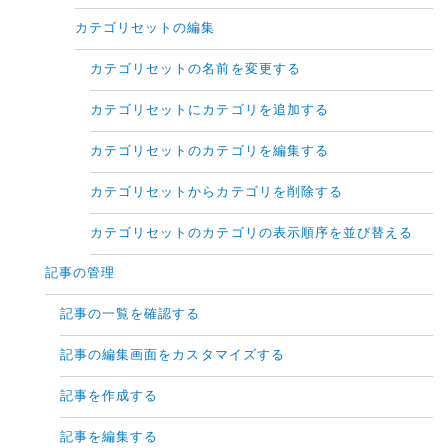
カテゴリセットの編集
カテゴリセットの名前を変更する
カテゴリセットにカテゴリを追加する
カテゴリセットのカテゴリを編集する
カテゴリセットからカテゴリを削除する
カテゴリセットのカテゴリの表示順序を並び替える
記事の管理
記事の一覧を確認する
記事の編集画面をカスタマイズする
記事を作成する
記事を編集する