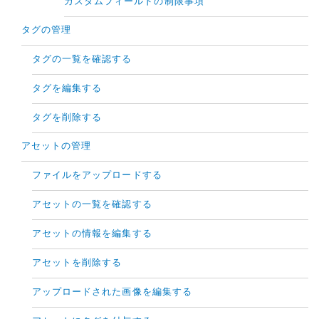
カスタムフィールドの制限事項
タグの管理
タグの一覧を確認する
タグを編集する
タグを削除する
アセットの管理
ファイルをアップロードする
アセットの一覧を確認する
アセットの情報を編集する
アセットを削除する
アップロードされた画像を編集する