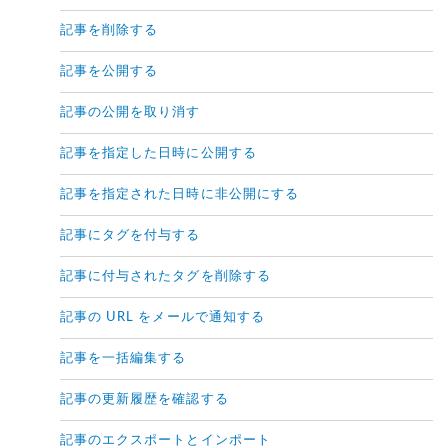
記事を削除する
記事を公開する
記事の公開を取り消す
記事を指定した日時に公開する
記事を指定された日時に非公開にする
記事にタグを付与する
記事に付与されたタグを削除する
記事の URL をメールで通知する
記事を一括編集する
記事の更新履歴を確認する
記事のエクスポートとインポート