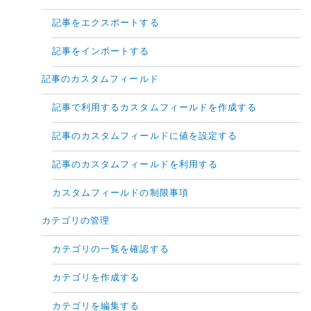
記事をエクスポートする
記事をインポートする
記事のカスタムフィールド
記事で利用するカスタムフィールドを作成する
記事のカスタムフィールドに値を設定する
記事のカスタムフィールドを利用する
カスタムフィールドの制限事項
カテゴリの管理
カテゴリの一覧を確認する
カテゴリを作成する
カテゴリを編集する