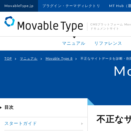
MovableType.jp
プラグイン・テーマディレクトリ
MT Hub（
CMSプラットフォーム Movab
ドキュメントサイト
マニュアル
リファレンス
TOP
マニュアル
Movable Type 8
不正なサイトデータを診断・削
Mo
目次
不正な
スタートガイド