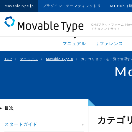
MovableType.jp
プラグイン・テーマディレクトリ
MT Hub（
CMSプラットフォーム Movab
ドキュメントサイト
マニュアル
リファレンス
TOP
マニュアル
Movable Type 8
カテゴリセットを一覧で管理す
Mo
目次
カテゴ
スタートガイド