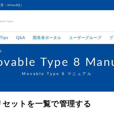
運営：Mixed社）
le Type
Tips
Q&A
開発者ポータル
ユーザーグループ
ブ
る
vable Type 8 Man
Movable Type 8 マニュアル
リセットを一覧で管理する