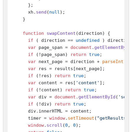
      };

      xh.
send
(
null
);

    }

function
swapContent
(
direction
) {

if
 ( direction == 
undefined
 ) direction
var
 page_span = 
document
.
getElementById
if
 (!page_span) 
return
true
;

var
 next_page = direction + 
parseInt
(pa
var
 res = results[next_page];

if
 (!res) 
return
true
;

var
 content = res[
'content'
];

if
 (!content) 
return
true
;

var
 div = 
document
.
getElementById
(
'sear
if
 (!div) 
return
true
;

      div.
innerHTML
 = content;

      timer = 
window
.
setTimeout
(
"getResults("
window
.
scroll
(
0
, 
0
);
