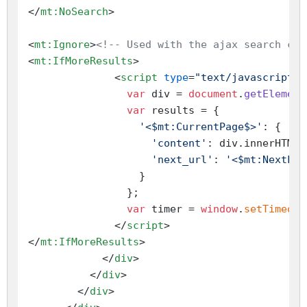
</
mt:NoSearch
>
<
mt:Ignore
>
<!-- Used with the ajax search cap
<
mt:IfMoreResults
>
<
script
type
=
"text/javascript"
>
var
 div = 
document
.
getElement
var
 results = {

'<$mt:CurrentPage$>'
: {

'content'
: div.
innerHTML
,

'next_url'
: 
'<$mt:NextLin
                  }

                };

var
 timer = 
window
.
setTimeout
</
script
>
</
mt:IfMoreResults
>
</
div
>
</
div
>
</
div
>