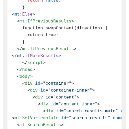
return
false
;

    }

<
mt
:
Else
>

<
mt:IfPreviousResults
>
    function swapContent(direction) {

      return true;

    }

</
mt:IfPreviousResults
>
</
mt
:
IfMoreResults
>

</
script
>
</
head
>
<
body
>
<
div
id
=
"container"
>
<
div
id
=
"container-inner"
>
<
div
id
=
"content"
>
<
div
id
=
"content-inner"
>
<
div
id
=
"search-results-main"
cla
<
mt:SetVarTemplate
id
=
"search_results"
name
=
"
<
mt:SearchResults
>