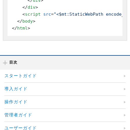
</
div
>
</
div
>
<
script
src
=
"<$mt:StaticWebPath encode_ht
</
body
>
</
html
>
目次
スタートガイド
導入ガイド
操作ガイド
管理者ガイド
ユーザーガイド