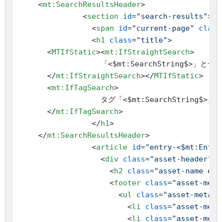
<
mt:SearchResultsHeader
>
<
section
id
=
"search-results"
>
<
span
id
=
"current-page"
class
<
h1
class
=
"title"
>
<
MTIfStatic
>
<
mt:IfStraightSearch
>
                  「<$mt:SearchString$>」と
</
mt:IfStraightSearch
>
</
MTIfStatic
>
<
mt:IfTagSearch
>
                  タグ「<$mt:SearchString
</
mt:IfTagSearch
>
</
h1
>
</
mt:SearchResultsHeader
>
<
article
id
=
"entry-<$mt:Entry
<
div
class
=
"asset-header"
>
<
h2
class
=
"asset-name ent
<
footer
class
=
"asset-meta
<
ul
class
=
"asset-meta-l
<
li
class
=
"asset-meta
<
li
class
=
"asset-meta