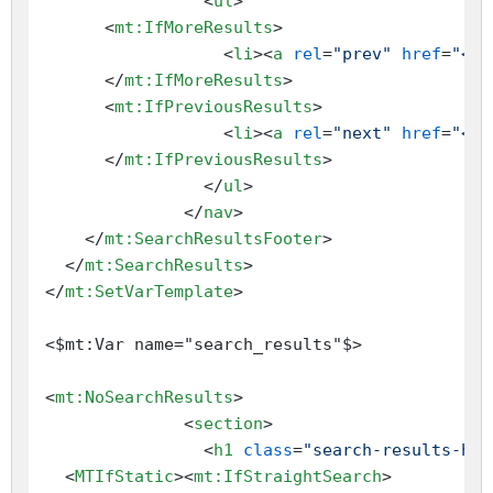
<
ul
>
<
mt:IfMoreResults
>
<
li
>
<
a
rel
=
"prev"
href
=
"<$m
</
mt:IfMoreResults
>
<
mt:IfPreviousResults
>
<
li
>
<
a
rel
=
"next"
href
=
"<$m
</
mt:IfPreviousResults
>
</
ul
>
</
nav
>
</
mt:SearchResultsFooter
>
</
mt:SearchResults
>
</
mt:SetVarTemplate
>
<$mt:Var name="search_results"$>

<
mt:NoSearchResults
>
<
section
>
<
h1
class
=
"search-results-hea
<
MTIfStatic
>
<
mt:IfStraightSearch
>