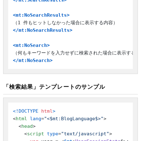
</mt:SearchResults>
<mt:NoSearchResults>
</mt:NoSearchResults>
<mt:NoSearch>
</mt:NoSearch>
「検索結果」テンプレートのサンプル
<!DOCTYPE 
html
>
<
html
lang
=
"<$mt:BlogLanguage$>"
>
<
head
>
<
script
type
=
"text/javascript"
>