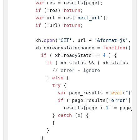
var
 res = results[page];

if
 (!res) 
return
;

var
 url = res[
'next_url'
];

if
 (!url) 
return
;

        xh.
open
(
'GET'
, url + 
'&format=js'
, 
tr
        xh.
onreadystatechange
 = 
function
(
) {

if
 ( xh.
readyState
 == 
4
 ) {

if
 ( xh.
status
 && ( xh.
status
 != 
// error - ignore
            } 
else
 {

try
 {

var
 page_results = 
eval
(
"("
 +
if
 ( page_results[
'error'
] ==
                  results[page + 
1
] = page_re
              } 
catch
 (e) {

              }

            }

          }
