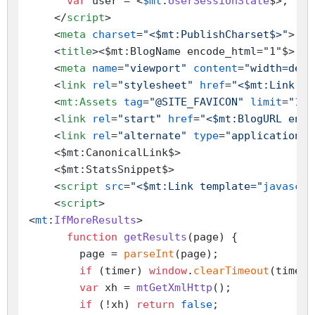
var
 user = <
$mt
:
UserSessionState
$>;

</
script
>
<
meta
charset
=
"<$mt:PublishCharset$>"
>
<
title
>
<$mt:BlogName encode_html="1"$>
<
meta
name
=
"viewport"
content
=
"width=devi
<
link
rel
=
"stylesheet"
href
=
"<$mt:Link te
<
mt:Assets
tag
=
"@SITE_FAVICON"
limit
=
"1"
>
<
link
rel
=
"start"
href
=
"<$mt:BlogURL enco
<
link
rel
=
"alternate"
type
=
"application/a
    <$mt:CanonicalLink$>

    <$mt:StatsSnippet$>

<
script
src
=
"<$mt:Link template="
javascri
<
script
>
<
mt
:
IfMoreResults
>

function
getResults
(
page
) {

        page = 
parseInt
(page);

if
 (timer) 
window
.
clearTimeout
(timer);
var
 xh = 
mtGetXmlHttp
();

if
 (!xh) 
return
false
;
