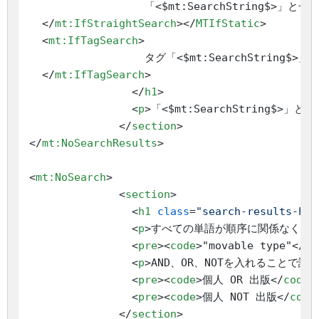
                  「<$mt:SearchString$>」と
</
mt:IfStraightSearch
>
</
MTIfStatic
>
<
mt:IfTagSearch
>
                  タグ「<$mt:SearchString
</
mt:IfTagSearch
>
</
h1
>
<
p
>
「<$mt:SearchString$
</
section
>
</
mt:NoSearchResults
>
<
mt:NoSearch
>
<
section
>
<
h1
class
=
"search-results-hea
<
p
>
すべての単語が順序に関係なく検
<
pre
>
<
code
>
"movable type"
</
co
<
p
>
AND、OR、NOTを入れることで
<
pre
>
<
code
>
個人 OR 出版
</
code
>
<
pre
>
<
code
>
個人 NOT 出版
</
code
</
section
>