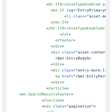
<
mt:IfArchiveTypeEnabled
arch
<
mt:If
tag
=
"EntryPrimaryCat
<
li
class
=
"asset-meta
</
mt:If
>
</
mt:IfArchiveTypeEnabled
>
</
ul
>
</
footer
>
</
div
>
<
div
class
=
"asset-content e
                    <$mt:EntryBody$>

</
div
>
<
div
class
=
"entry-more-link
<
a
href
=
"<$mt:EntryPermal
</
div
>
</
article
>
<
mt:SearchResultsFooter
>
</
section
>
<
nav
class
=
"pagination"
>