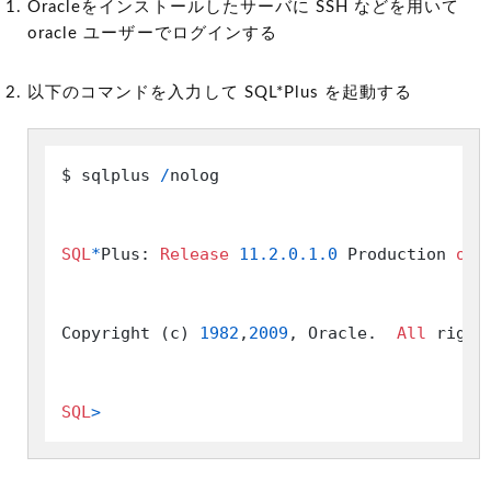
Oracleをインストールしたサーバに SSH などを用いて
oracle ユーザーでログインする
以下のコマンドを入力して SQL*Plus を起動する
$ sqlplus 
/
nolog

SQL
*
Plus: 
Release
11.2
.0
.1
.0
 Production 
on
 
Copyright (c) 
1982
,
2009
, Oracle.  
All
 right
SQL
>