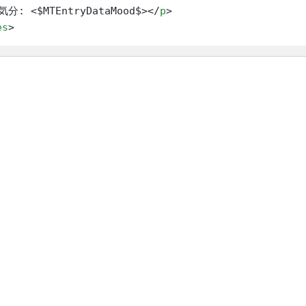
分: <$MTEntryDataMood$>
</
p
>
es
>