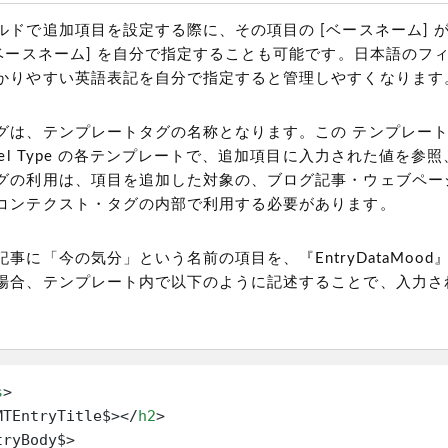
ルドで追加項目を設定する際に、その項目の [ベースネーム] 
[ベースネーム] を自分で指定することも可能です。日本語のフ
かりやすい英語表記を自分で指定すると管理しやすくなります
グは、テンプレートタグの名称となります。この テンプレー
bel Type の各テンプレートで、追加項目に入力された値を参
グの利用は、項目を追加した対象の、ブログ記事・ウェブペー
コンテクスト・タグの内部で利用する必要があります。
事に「今の気分」という名前の項目を、『EntryDataMoo
場合、テンプレート内で以下のように記述することで、入力さ
s
>
MTEntryTitle$>
</
h2
>
ryBody$>
