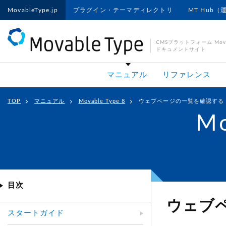
MovableType.jp
プラグイン・テーマディレクトリ
MT Hub（
CMSプラットフォーム Movab
ドキュメントサイト
マニュアル
リファレンス
TOP
マニュアル
Movable Type 8
ウェブページの一覧を確認する
Mo
目次
ウェブ
スタートガイド