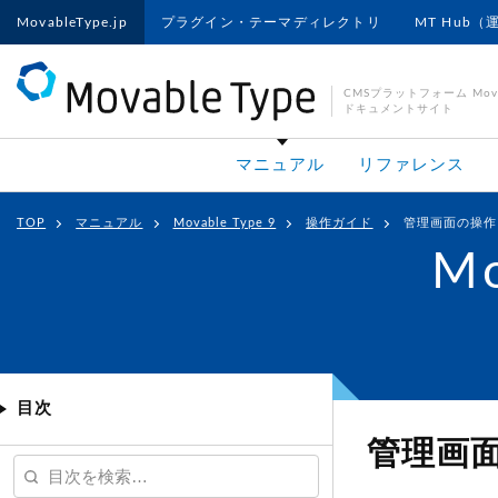
MovableType.jp
プラグイン・テーマディレクトリ
MT Hub（
CMSプラットフォーム Movab
ドキュメントサイト
マニュアル
リファレンス
TOP
マニュアル
Movable Type 9
操作ガイド
管理画面の操作
Mo
目次
管理画