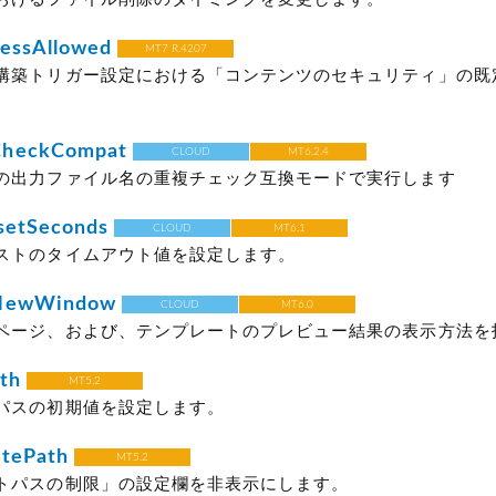
essAllowed
MT7 R.4207
構築トリガー設定における「コンテンツのセキュリティ」の既
CheckCompat
CLOUD
MT6.2.4
の出力ファイル名の重複チェック互換モードで実行します
setSeconds
CLOUD
MT6.1
ストのタイムアウト値を設定します。
nNewWindow
CLOUD
MT6.0
ページ、および、テンプレートのプレビュー結果の表示方法を
th
MT5.2
パスの初期値を設定します。
itePath
MT5.2
トパスの制限」の設定欄を非表示にします。