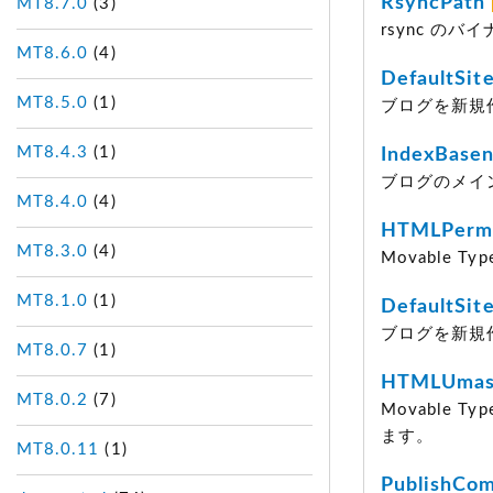
RsyncPath
MT8.7.0
(3)
rsync の
MT8.6.0
(4)
DefaultSit
MT8.5.0
(1)
ブログを新規
MT8.4.3
(1)
IndexBase
ブログのメイ
MT8.4.0
(4)
HTMLPerm
MT8.3.0
(4)
Movable
MT8.1.0
(1)
DefaultSit
ブログを新規
MT8.0.7
(1)
HTMLUma
MT8.0.2
(7)
Movable
ます。
MT8.0.11
(1)
PublishCo