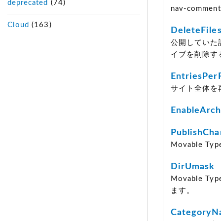
deprecated
(74)
nav-comm
Cloud
(163)
DeleteFile
公開していた
イブを削除す
EntriesPer
サイト全体を
EnableArch
PublishCha
Movable
DirUmask
Movable
ます。
CategoryN