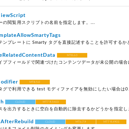
iewScript
ーの閲覧用スクリプトの名前を指定します。...
mplateAllowSmartyTags
ンプレートに Smarty タグを直接記述することを許可するかどう
eRelatedContentData
MT8.6.0
イプフィールドで関連づけたコンテンツデータが未公開の場合
odifier
MT8.5.0
グで利用できる test モディファイアを無効にしたい場合は0、
th
CLOUD
MT7 R.5403
スを出力するときに空白を自動的に除去するかどうかを指定します
sAfterRebuild
CLOUD
MT6.7.9
MT7 R.4901
おけるファイル削除のタイミングを変更します。