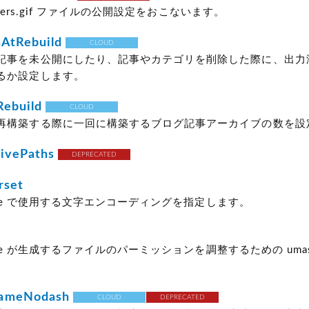
enters.gif ファイルの公開設定をおこないます。
sAtRebuild
CLOUD
記事を未公開にしたり、記事やカテゴリを削除した際に、出力
るか設定します。
Rebuild
CLOUD
再構築する際に一回に構築するブログ記事アーカイブの数を設
ivePaths
DEPRECATED
rset
 Type で使用する文字エンコーディングを指定します。
 Type が生成するファイルのパーミッションを調整するための uma
ameNodash
CLOUD
DEPRECATED