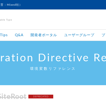
運営：Mixed社）
le Type
Tips
Q&A
開発者ポータル
ユーザーグループ
ブ
ration Directive R
環境変数リファレンス
SiteRoot
DEPRECATED