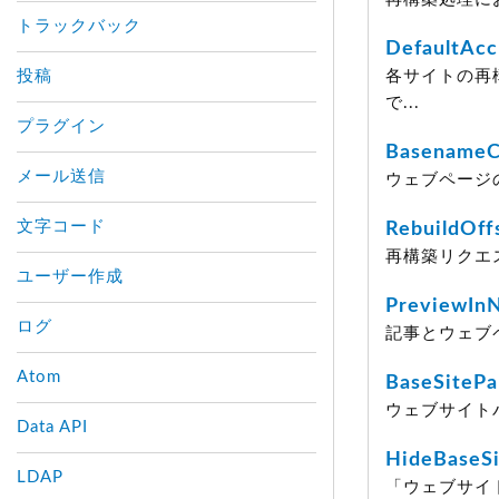
トラックバック
DefaultAcc
投稿
各サイトの再
で...
プラグイン
Basename
メール送信
ウェブページ
文字コード
RebuildOff
再構築リクエ
ユーザー作成
PreviewI
ログ
記事とウェブ
Atom
BaseSitePa
ウェブサイト
Data API
HideBaseS
LDAP
「ウェブサイ