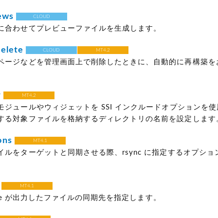
ews
CLOUD
に合わせてプレビューファイルを生成します。
elete
CLOUD
MT4.2
ページなどを管理画面上で削除したときに、自動的に再構築を
r
MT4.2
モジュールやウィジェットを SSI インクルードオプションを
する対象ファイルを格納するディレクトリの名前を設定します
ons
MT4.1
イルをターゲットと同期させる際、rsync に指定するオプショ
MT4.1
 Type が出力したファイルの同期先を指定します。