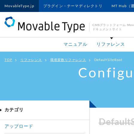
MovableType.jp
プラグイン・テーマディレクトリ
MT Hub（
CMSプラットフォーム Movab
ドキュメントサイト
マニュアル
リファレンス
TOP
リファレンス
環境変数リファレンス
DefaultSiteRoot
Configu
カテゴリ
Default
アップロード