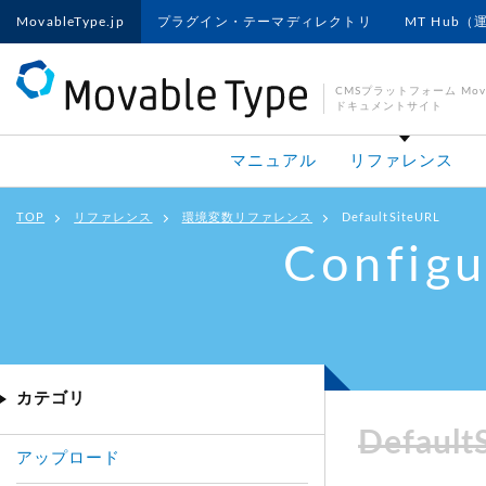
MovableType.jp
プラグイン・テーマディレクトリ
MT Hub（
CMSプラットフォーム Movab
ドキュメントサイト
マニュアル
リファレンス
TOP
リファレンス
環境変数リファレンス
DefaultSiteURL
Configu
カテゴリ
Default
アップロード