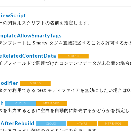
iewScript
ーの閲覧用スクリプトの名前を指定します。...
mplateAllowSmartyTags
ンプレートに Smarty タグを直接記述することを許可するかどう
eRelatedContentData
MT8.6.0
イプフィールドで関連づけたコンテンツデータが未公開の場合
odifier
MT8.5.0
グで利用できる test モディファイアを無効にしたい場合は0、
th
CLOUD
MT7 R.5403
スを出力するときに空白を自動的に除去するかどうかを指定します
sAfterRebuild
CLOUD
MT6.7.9
MT7 R.4901
おけるファイル削除のタイミングを変更します。