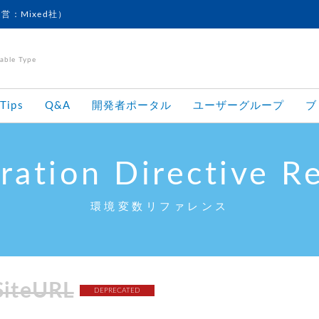
運営：Mixed社）
le Type
Tips
Q&A
開発者ポータル
ユーザーグループ
ブ
ration Directive R
環境変数リファレンス
SiteURL
DEPRECATED