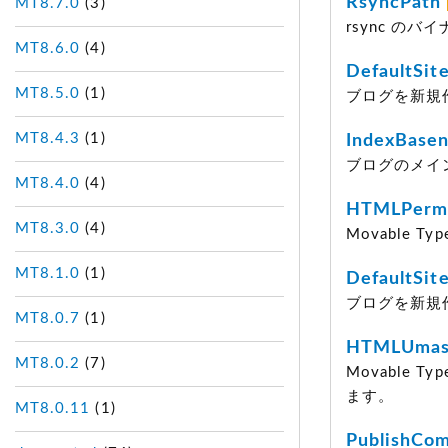
RsyncPath
MT8.7.0
(3)
rsync の
MT8.6.0
(4)
DefaultSit
MT8.5.0
(1)
ブログを新規
MT8.4.3
(1)
IndexBase
ブログのメイ
MT8.4.0
(4)
HTMLPerm
MT8.3.0
(4)
Movable
MT8.1.0
(1)
DefaultSit
ブログを新規
MT8.0.7
(1)
HTMLUma
MT8.0.2
(7)
Movable
ます。
MT8.0.11
(1)
PublishCo