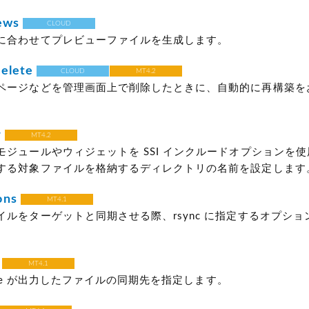
ews
CLOUD
に合わせてプレビューファイルを生成します。
elete
CLOUD
MT4.2
ページなどを管理画面上で削除したときに、自動的に再構築を
r
MT4.2
モジュールやウィジェットを SSI インクルードオプションを
する対象ファイルを格納するディレクトリの名前を設定します
ons
MT4.1
イルをターゲットと同期させる際、rsync に指定するオプショ
MT4.1
 Type が出力したファイルの同期先を指定します。