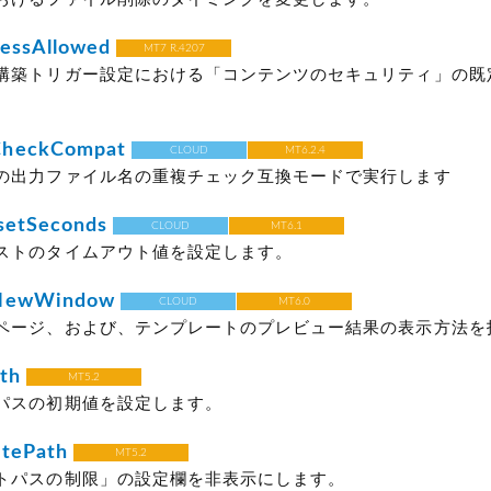
essAllowed
MT7 R.4207
構築トリガー設定における「コンテンツのセキュリティ」の既
CheckCompat
CLOUD
MT6.2.4
の出力ファイル名の重複チェック互換モードで実行します
setSeconds
CLOUD
MT6.1
ストのタイムアウト値を設定します。
nNewWindow
CLOUD
MT6.0
ページ、および、テンプレートのプレビュー結果の表示方法を
th
MT5.2
パスの初期値を設定します。
itePath
MT5.2
トパスの制限」の設定欄を非表示にします。