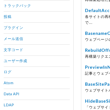
トラックバック
DefaultAcc
投稿
各サイトの再
で...
プラグイン
Basename
メール送信
ウェブページ
文字コード
RebuildOff
再構築リクエ
ユーザー作成
PreviewI
ログ
記事とウェブ
Atom
BaseSitePa
ウェブサイト
Data API
HideBaseS
LDAP
「ウェブサイ