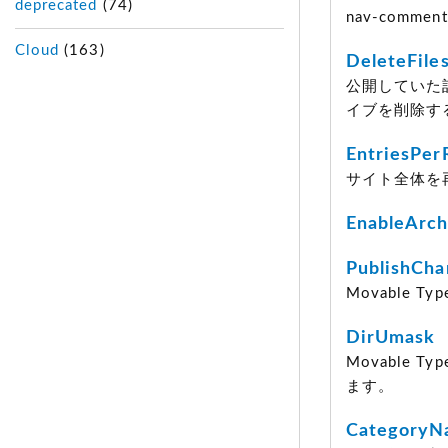
deprecated
(74)
nav-comm
Cloud
(163)
DeleteFile
公開していた
イブを削除す
EntriesPer
サイト全体を
EnableArch
PublishCha
Movable
DirUmask
Movable
ます。
CategoryN