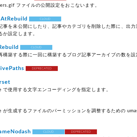
enters.gif ファイルの公開設定をおこないます。
sAtRebuild
CLOUD
記事を未公開にしたり、記事やカテゴリを削除した際に、出力
るか設定します。
Rebuild
CLOUD
再構築する際に一回に構築するブログ記事アーカイブの数を設
ivePaths
DEPRECATED
rset
 Type で使用する文字エンコーディングを指定します。
 Type が生成するファイルのパーミッションを調整するための uma
ameNodash
CLOUD
DEPRECATED